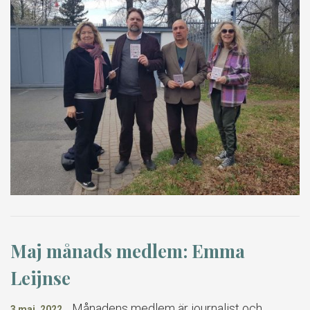
Maj månads medlem: Emma
Leijnse
Månadens medlem är journalist och
3 maj, 2022