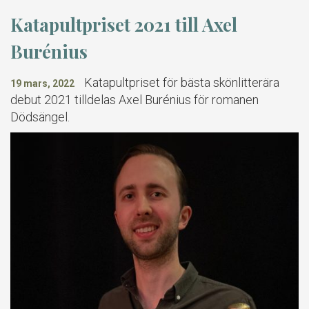
Katapultpriset 2021 till Axel
Burénius
Katapultpriset för bästa skönlitterära
19 mars, 2022
debut 2021 tilldelas Axel Burénius för romanen
Dödsängel.