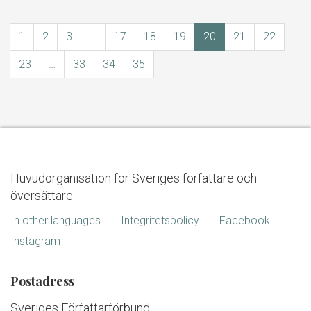
1
2
3
…
17
18
19
20
21
22
23
…
33
34
35
Huvudorganisation för Sveriges författare och
översättare.
In other languages
Integritetspolicy
Facebook
Instagram
Postadress
Sveriges Författarförbund