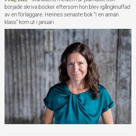
började skriva böcker eftersom hon blev igångknuffad
av en förläggare. Hennes senaste bok "I en annan
klass" kom ut i januari.