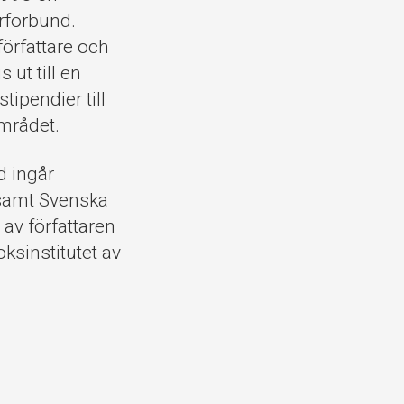
arförbund.
författare och
 ut till en
tipendier till
området.
d ingår
 samt Svenska
 av författaren
sinstitutet av