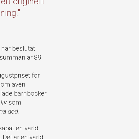
tt originellt
ning."
 har beslutat
rissumman är 89
gustpriset för
 som även
yllade barnböcker
liv
som
gna död
.
kapat en värld
 Det är en värld