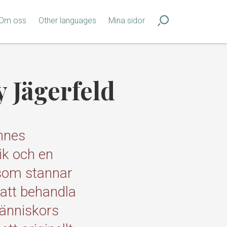
Om oss
Other languages
Mina sidor
y Jägerfeld
ennes
ik och en
 som stannar
 att behandla
människors