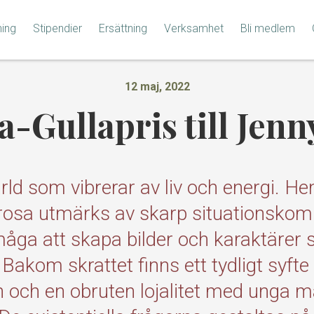
ning
Stipendier
Ersättning
Verksamhet
Bli medlem
12 maj, 2022
a-Gullapris till Jenn
ärld som vibrerar av liv och energi. H
prosa utmärks av skarp situationskom
måga att skapa bilder och karaktärer
 Bakom skrattet finns ett tydligt syfte
 och en obruten lojalitet med unga 