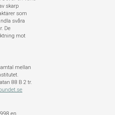
av skarp
raktärer som
andla svåra
r. De
riktning mot
 samtal mellan
titutet.
tan 88 B 2 tr.
bundet.se
1998 en