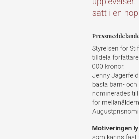
upplevelser. 
sätt i en hop
Pressmeddelande 
Styrelsen för St
tilldela författ
000 kronor.
Jenny Jägerfel
bästa barn- oc
nominerades till
för mellanåldern
Augustprisnomi
Motiveringen ly
som känns fast f