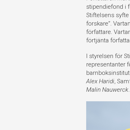
stipendiefond i f
Stiftelsens syft
forskare”. Vartan
författare. Varta
förtjänta förfat
I styrelsen för 
representanter 
barnboksinstitute
Alex Haridi
, Sam
Malin Nauwerck
.