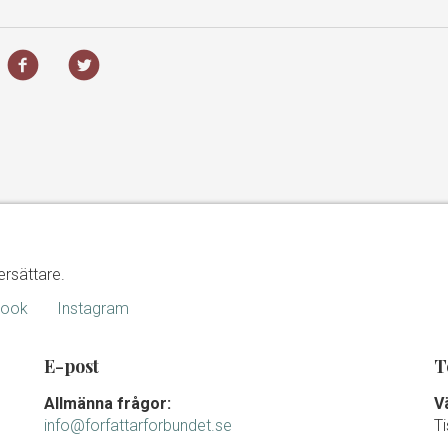
ersättare.
book
Instagram
E-post
T
Allmänna frågor:
V
info@forfattarforbundet.se
T