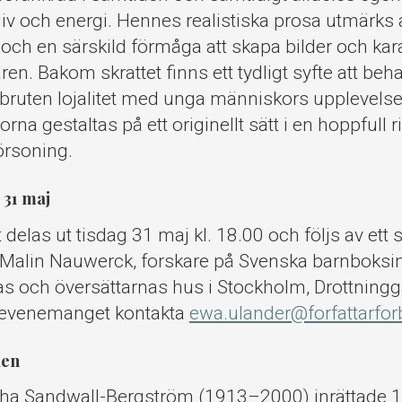
liv och energi. Hennes realistiska prosa utmärks 
och en särskild förmåga att skapa bilder och ka
ren. Bakom skrattet finns ett tydligt syfte att beh
ruten lojalitet med unga människors upplevelse
gorna gestaltas på ett originellt sätt i en hoppfull 
örsoning.
 31 maj
t delas ut tisdag 31 maj kl. 18.00 och följs av ett
 Malin Nauwerck, forskare på Svenska barnboksins
nas och översättarnas hus i Stockholm, Drottningga
l evenemanget kontakta
ewa.ulander@forfattarfor
den
tha Sandwall-Bergström (1913–2000) inrättade 