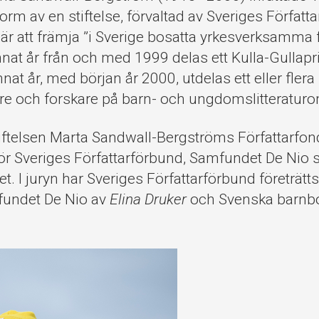
orm av en stiftelse, förvaltad av Sveriges Författ
e är att främja ”i Sverige bosatta yrkesverksamma 
nat år från och med 1999 delas ett Kulla-Gullapris
nnat år, med början år 2000, utdelas ett eller flera s
tare och forskare på barn- och ungdomslitteratur
Stiftelsen Marta Sandwall-Bergströms Författarfon
för Sveriges Författarförbund, Samfundet De Nio
t. I juryn har Sveriges Författarförbund företrätts
fundet De Nio av
Elina Druker
och Svenska barnbok