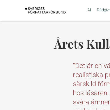
Gå
till
AI
Rådgiv
innehållet
Årets Kull
"Det är en v
realistiska 
särskild för
hos läsaren.
svåra ämnen