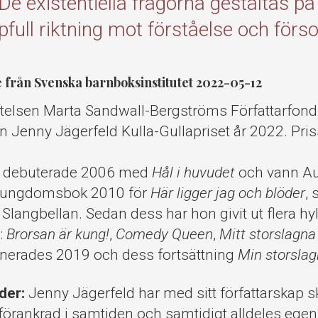
De existentiella frågorna gestaltas på e
pfull riktning mot förståelse och förso
från Svenska barnboksinstitutet 2022-05-12
iftelsen Marta Sandwall-Bergströms Författarfond
aren Jenny Jägerfeld Kulla-Gullapriset år 2022. P
d debuterade 2006 med
Hål i huvudet
och vann Au
h ungdomsbok 2010 för
Här ligger jag och blöder
,
 Slangbellan. Sedan dess har hon givit ut flera h
:
Brorsan är kung!
,
Comedy Queen
,
Mitt storslagna 
nerades 2019 och dess fortsättning
Min storsla
der:
Jenny Jägerfeld har med sitt författarskap s
örankrad i samtiden och samtidigt alldeles egen.