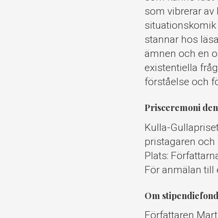
som vibrerar av 
situationskomik 
stannar hos läsa
ämnen och en ob
existentiella frå
förståelse och f
Prisceremoni den
Kulla-Gullaprise
pristagaren och
Plats: Författar
För anmälan til
Om stipendiefon
Författaren Mar