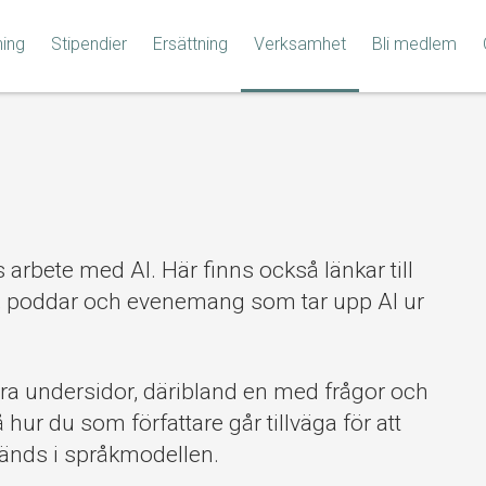
ning
Stipendier
Ersättning
Verksamhet
Bli medlem
 arbete med AI. Här finns också länkar till
lag, poddar och evenemang som tar upp AI ur
era undersidor, däribland en med frågor och
ur du som författare går tillväga för att
vänds i språkmodellen.