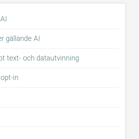
 AI
r gällande AI
ot text- och datautvinning
opt-in