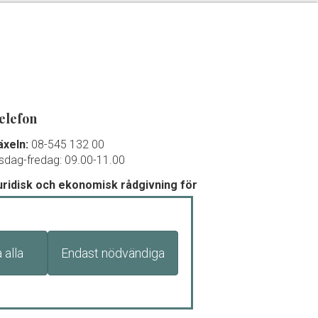
elefon
äxeln:
08-545 132 00
isdag-fredag: 09.00-11.00
uridisk och ekonomisk rådgivning för
edlemmar och debutanter:
8-545 132 00 (
tryck
1
)
isdag-torsdag: 09.00-11.00
 alla
Endast nödvändiga