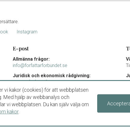
ersättare.
book
Instagram
E-post
T
Allmänna frågor:
V
info@forfattarforbundet.se
T
Juridisk och ekonomisk rådgivning:
J
juridik@forfattarforbundet.se
m
0
r vi kakor (cookies) för att webbplatsen
Fakturor till Författarförbundet:
T
dig. Med hjälp av webbanalys och
ekonomi@forfattarforbundet.se
Acceptera
ar vi webbplatsen. Du kan själv välja om
Organisationsnummer
om kakor
.
802004-7687