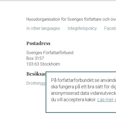
Huvudorganisation för Sveriges författare och öv
In other languages
Integritetspolicy
Face
Postadress
Sveriges Författarförbund
Box 3157
103 63 Stockholm
Besöksadress
På forfattarforbundet.se använde
Drottninggatan 88 B Stockholm
ska fungera på ett bra sätt för 
anonymiserad data vidareutveckl
du vill acceptera kakor.
Läs mer 