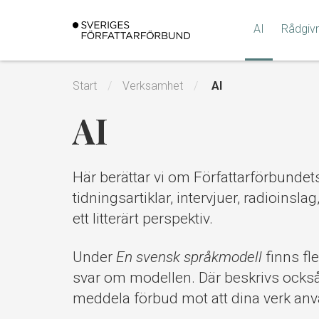
Gå
till
AI
Rådgiv
innehållet
Start
Verksamhet
AI
AI
Här berättar vi om Författarförbundets
tidningsartiklar, intervjuer, radioins
ett litterärt perspektiv.
Under
En svensk språkmodell
finns fl
svar om modellen. Där beskrivs också h
meddela förbud mot att dina verk an