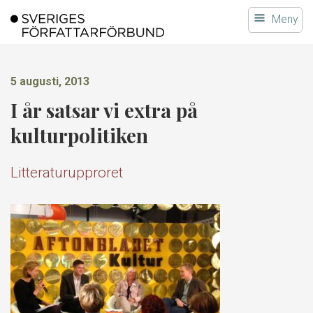
Gå
Meny
till
innehållet
5 augusti, 2013
I år satsar vi extra på
kulturpolitiken
Litteraturupproret