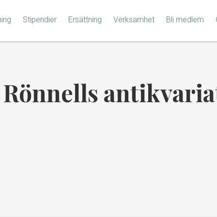
ning
Stipendier
Ersättning
Verksamhet
Bli medlem
:
Rönnells antikvaria