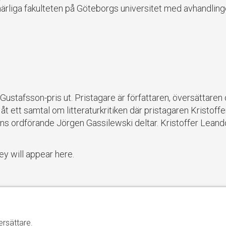
ärliga fakulteten på Göteborgs universitet med avhandlinge
afsson-pris ut. Pristagare är författaren, översättaren oc
åt ett samtal om litteraturkritiken där pristagaren Kristof
yns ordförande Jörgen Gassilewski deltar. Kristoffer Leand
ey will appear here.
ersättare.