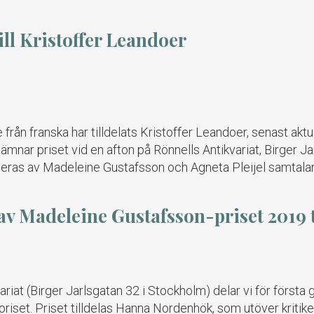
ill Kristoffer Leandoer
e från franska har tilldelats Kristoffer Leandoer, senast ak
lämnar priset vid en afton på Rönnells Antikvariat, Birger 
nteras av Madeleine Gustafsson och Agneta Pleijel samtala
av Madeleine Gustafsson-priset 2019
riat (Birger Jarlsgatan 32 i Stockholm) delar vi för första
priset. Priset tilldelas Hanna Nordenhök, som utöver kritik