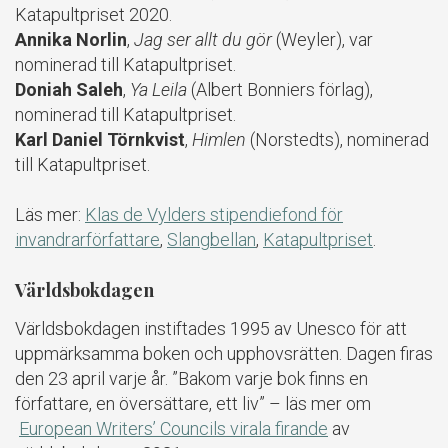
Katapultpriset 2020.
Annika Norlin
,
Jag ser allt du gör
(Weyler), var
nominerad till Katapultpriset.
Doniah Saleh
,
Ya Leila
(Albert Bonniers förlag),
nominerad till Katapultpriset.
Karl Daniel Törnkvist
,
Himlen
(Norstedts), nominerad
till Katapultpriset.
Läs mer:
Klas de Vylders stipendiefond för
invandrarförfattare
,
Slangbellan
,
Katapultpriset
.
Världsbokdagen
Världsbokdagen instiftades 1995 av Unesco för att
uppmärksamma boken och upphovsrätten. Dagen firas
den 23 april varje år. ”Bakom varje bok finns en
författare, en översättare, ett liv” – läs mer om
European Writers’ Councils virala firande
av