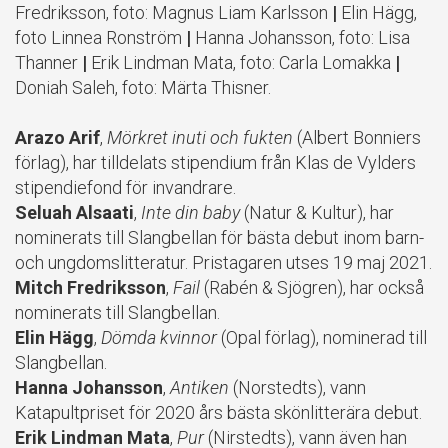
Fredriksson, foto: Magnus Liam Karlsson
|
Elin Hägg,
foto Linnea Ronström
|
Hanna Johansson, foto: Lisa
Thanner
|
Erik Lindman Mata, foto: Carla Lomakka
|
Doniah Saleh, foto: Märta Thisner.
Arazo Arif
,
Mörkret inuti och fukten
(Albert Bonniers
förlag), har tilldelats stipendium från Klas de Vylders
stipendiefond för invandrare.
Seluah Alsaati
,
Inte din baby
(Natur & Kultur), har
nominerats till Slangbellan för bästa debut inom barn-
och ungdomslitteratur. Pristagaren utses 19 maj 2021.
Mitch Fredriksson
,
Fail
(Rabén & Sjögren), har också
nominerats till Slangbellan.
Elin Hägg
,
Dömda kvinnor
(Opal förlag), nominerad till
Slangbellan.
Hanna Johansson
,
Antiken
(Norstedts), vann
Katapultpriset för 2020 års bästa skönlitterära debut.
Erik Lindman Mata
,
Pur
(Nirstedts), vann även han