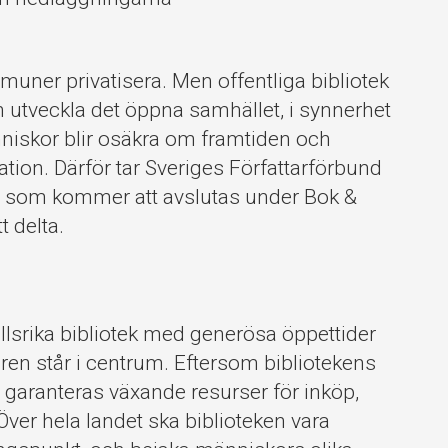
mmuner privatisera. Men offentliga bibliotek
h utveckla det öppna samhället, i synnerhet
niskor blir osäkra om framtiden och
tion. Därför tar Sveriges Författarförbund
anj som kommer att avslutas under Bok &
t delta.
ehållsrika bibliotek med generösa öppettider
turen står i centrum. Eftersom bibliotekens
garanteras växande resurser för inköp,
ver hela landet ska biblioteken vara