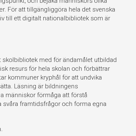
ngspunkt, och bejaka människors olika
. För att tillgängliggöra hela det svenska
tiv till ett digitalt nationalbibliotek som är
 ett skolbibliotek med för ändamålet utbildad
sk resurs för hela skolan och förbättrar
etar kommuner kryphål för att undvika
sätta. Läsning är bildningens
a människor förmåga att förstå
svåra framtidsfrågor och forma egna
.