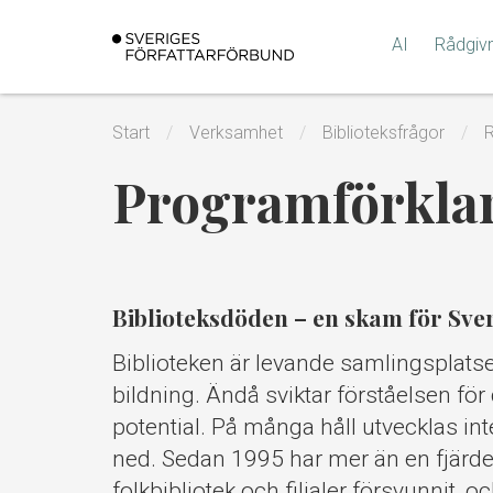
Gå
till
AI
Rådgiv
innehållet
Start
Verksamhet
Biblioteksfrågor
R
Programförkla
Biblioteksdöden – en skam för Sver
Biblioteken är levande samlingsplats
bildning. Ändå sviktar förståelsen fö
potential. På många håll utvecklas int
ned. Sedan 1995 har mer än en fjärde
folkbibliotek och filialer försvunnit,