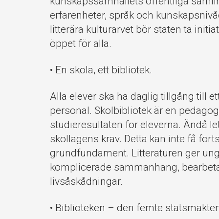
kunskapssamhällets offentliga samli
erfarenheter, språk och kunskapsnivåer
litterära kulturarvet bör staten ta initia
öppet för alla.
• En skola, ett bibliotek.
Alla elever ska ha daglig tillgång till
personal. Skolbibliotek är en pedagogi
studieresultaten för eleverna. Ändå l
skollagens krav. Detta kan inte få fort
grundfundament. Litteraturen ger ung
komplicerade sammanhang, bearbeta 
livsåskådningar.
• Biblioteken – den femte statsmakten