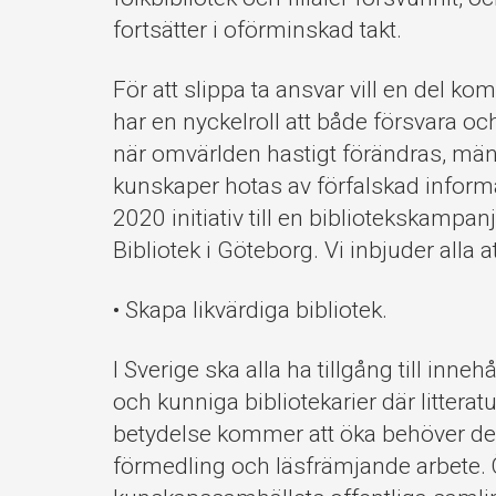
fortsätter i oförminskad takt.
För att slippa ta ansvar vill en del ko
har en nyckelroll att både försvara oc
när omvärlden hastigt förändras, män
kunskaper hotas av förfalskad informa
2020 initiativ till en bibliotekskamp
Bibliotek i Göteborg. Vi inbjuder alla at
• Skapa likvärdiga bibliotek.
I Sverige ska alla ha tillgång till inn
och kunniga bibliotekarier där littera
betydelse kommer att öka behöver de 
förmedling och läsfrämjande arbete. Ö