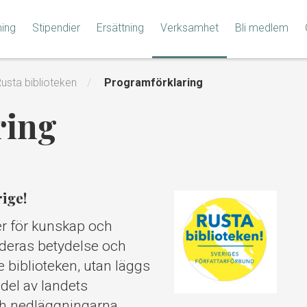
ning
Stipendier
Ersättning
Verksamhet
Bli medlem
usta biblioteken
Programförklaring
ring
ige!
er för kunskap och
r deras betydelse och
e biblioteken, utan läggs
del av landets
 och nedläggningarna