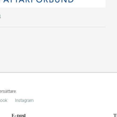
n
ersättare.
book
Instagram
E-post
T