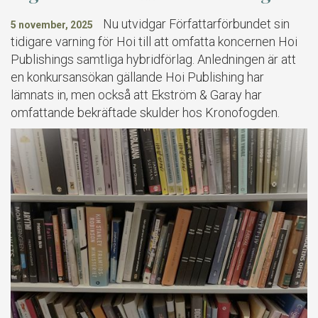
Nu utvidgar Författarförbundet sin
5 november, 2025
tidigare varning för Hoi till att omfatta koncernen Hoi
Publishings samtliga hybridförlag. Anledningen är att
en konkursansökan gällande Hoi Publishing har
lämnats in, men också att Ekström & Garay har
omfattande bekräftade skulder hos Kronofogden.