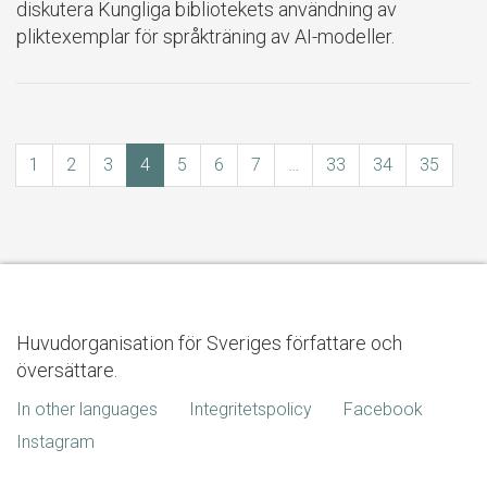
diskutera Kungliga bibliotekets användning av
pliktexemplar för språkträning av AI-modeller.
1
2
3
4
5
6
7
…
33
34
35
Huvudorganisation för Sveriges författare och
översättare.
In other languages
Integritetspolicy
Facebook
Instagram