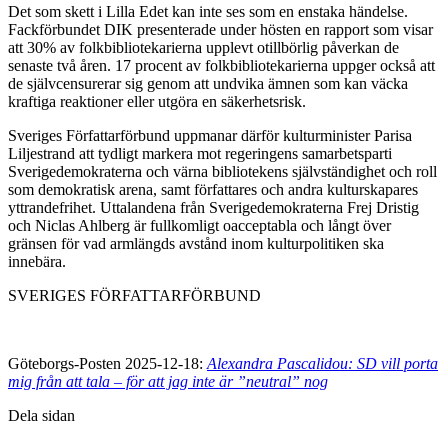
Det som skett i Lilla Edet kan inte ses som en enstaka händelse.
Fackförbundet DIK presenterade under hösten en rapport som visar
att 30% av folkbibliotekarierna upplevt otillbörlig påverkan de
senaste två åren. 17 procent av folkbibliotekarierna uppger också att
de självcensurerar sig genom att undvika ämnen som kan väcka
kraftiga reaktioner eller utgöra en säkerhetsrisk.
Sveriges Författarförbund uppmanar därför kulturminister Parisa
Liljestrand att tydligt markera mot regeringens samarbetsparti
Sverigedemokraterna och värna bibliotekens självständighet och roll
som demokratisk arena, samt författares och andra kulturskapares
yttrandefrihet. Uttalandena från Sverigedemokraterna Frej Dristig
och Niclas Ahlberg är fullkomligt oacceptabla och långt över
gränsen för vad armlängds avstånd inom kulturpolitiken ska
innebära.
SVERIGES FÖRFATTARFÖRBUND
Göteborgs-Posten 2025-12-18:
Alexandra Pascalidou: SD vill porta
mig från att tala – för att jag inte är ”neutral” nog
Dela sidan