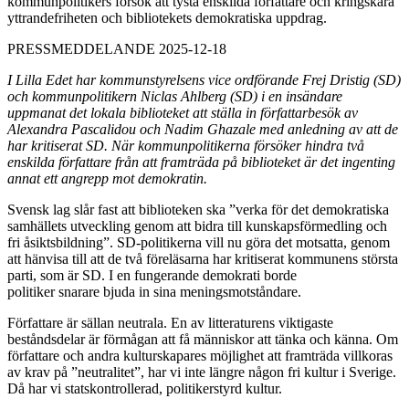
kommunpolitikers försök att tysta enskilda författare och kringskära
yttrandefriheten och bibliotekets demokratiska uppdrag.
PRESSMEDDELANDE 2025-12-18
I Lilla Edet har kommunstyrelsens vice ordförande Frej Dristig (SD)
och kommunpolitikern Niclas Ahlberg (SD) i en insändare
uppmanat det lokala biblioteket att ställa in författarbesök av
Alexandra Pascalidou och Nadim Ghazale med anledning av att de
har kritiserat SD. När kommunpolitikerna försöker hindra två
enskilda författare från att framträda på biblioteket är det ingenting
annat ett angrepp mot demokratin.
Svensk lag slår fast att biblioteken ska ”verka för det demokratiska
samhällets utveckling genom att bidra till kunskapsförmedling och
fri åsiktsbildning”. SD-politikerna vill nu göra det motsatta, genom
att hänvisa till att de två föreläsarna har kritiserat kommunens största
parti, som är SD. I en fungerande demokrati borde
politiker snarare bjuda in sina meningsmotståndare.
Författare är sällan neutrala. En av litteraturens viktigaste
beståndsdelar är förmågan att få människor att tänka och känna. Om
författare och andra kulturskapares möjlighet att framträda villkoras
av krav på ”neutralitet”, har vi inte längre någon fri kultur i Sverige.
Då har vi statskontrollerad, politikerstyrd kultur.