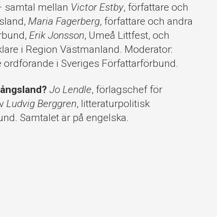
 samtal mellan
Victor Estby
, författare och
lsland,
Maria Fagerberg
, författare och andra
örbund,
Erik Jonsson
, Umeå Littfest, och
ecklare i Region Västmanland. Moderator:
ce ordförande i Sveriges Författarförbund.
egångsland?
Jo Lendle
, förlagschef för
av
Ludvig Berggren
, litteraturpolitisk
bund. Samtalet är på engelska.