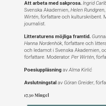
Att arbeta med sakprosa.
Ingrid Carl
Svenska Akademien,
Helen Rundgren
Wirtén
, författare och kulturskribent.
journalist.
Litteraturens möjliga framtid.
Gunnar
Hanna Nordenhök
, författare och litter
och ledamot i Svenska Akademien, 
författare. Moderator:
Per Wirtén
, förf
Poesiuppläsning
av
Alma Kirlić
Avslutningstal
av
Göran Greider
, förf
17.30 Mingel