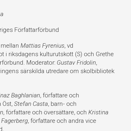
ta
riges Författarförbund
 mellan
Mattias Fyrenius
, vd
ot i riksdagens kulturutskott (S) och Grethe
arförbund. Moderator:
Gustav Fridolin
,
ringens särskilda utredare om skolbibliotek
lnaz Baghlanian
, författare och
 Öst,
Stefan Casta
, barn- och
on
, författare och översättare, och
Kristina
 Fagerberg
, författare och andra vice
d.