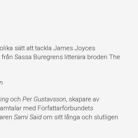
olika sätt att tackla James Joyces
rån Sassa Buregrens litterära broderi The
n
ing
och
Per Gustavsson
, skapare av
samtalar med Författarförbundets
taren
Sami Said
om sitt långa och slutligen