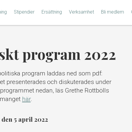
ning
Stipendier
Ersättning
Verksamhet
Bli medlem
tiskt program 2022
rpolitiska program laddas ned som pdf:
t presenterades och diskuterades under
 programmet nedan, läs Grethe Rottbölls
nemanget
här
.
 den 5 april 2022