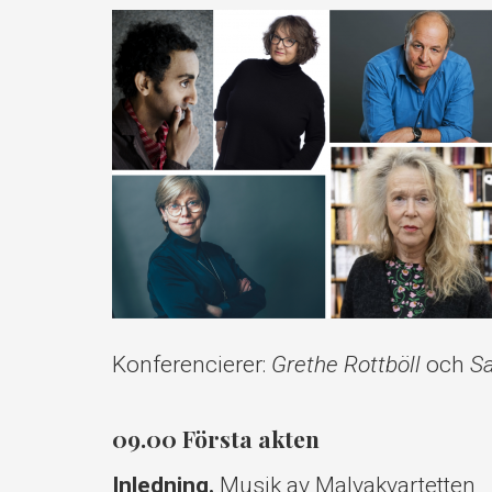
Konferencierer:
Grethe Rottböll
och
Sa
09.00 Första akten
Inledning.
Musik av Malvakvartetten