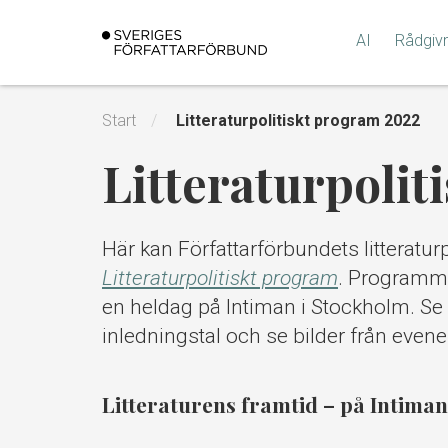
Gå
till
AI
Rådgiv
innehållet
Start
Litteraturpolitiskt program 2022
Litteraturpoli
Här kan Författarförbundets litteratu
Litteraturpolitiskt program
. Programme
en heldag på Intiman i Stockholm. Se
inledningstal och se bilder från eve
Litteraturens framtid – på Intiman