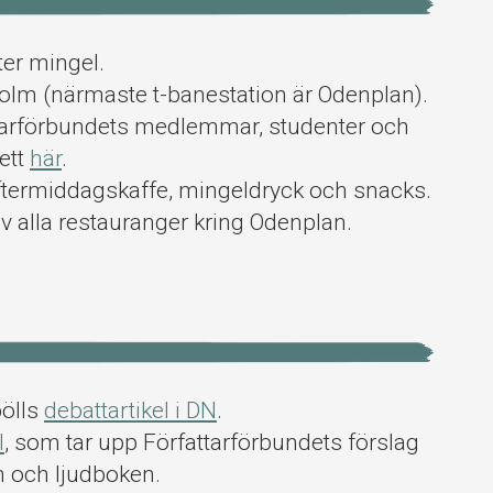
ter mingel.
olm (närmaste t-banestation är Odenplan).
attarförbundets medlemmar, studenter och
jett
här
.
 eftermiddagskaffe, mingeldryck och snacks.
 alla restauranger kring Odenplan.
bölls
debattartikel i DN
.
l
, som tar upp Författarförbundets förslag
n och ljudboken.