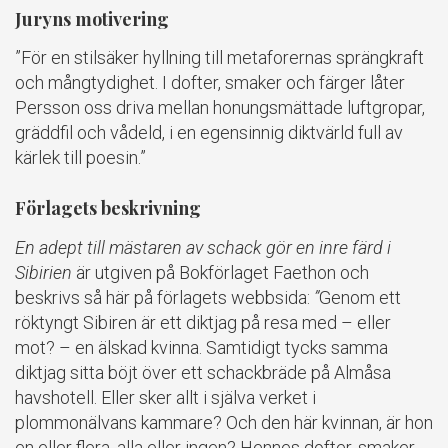
Juryns motivering
”För en stilsäker hyllning till metaforernas sprängkraft
och mångtydighet. I dofter, smaker och färger låter
Persson oss driva mellan honungsmättade luftgropar,
gräddfil och vådeld, i en egensinnig diktvärld full av
kärlek till poesin.”
Förlagets beskrivning
En adept till mästaren av schack gör en inre färd i
Sibirien
är utgiven på Bokförlaget Faethon och
beskrivs så här på förlagets webbsida:
”
Genom ett
röktyngt Sibiren är ett diktjag på resa med – eller
mot? – en älskad kvinna. Samtidigt tycks samma
diktjag sitta böjt över ett schackbräde på Almåsa
havshotell. Eller sker allt i själva verket i
plommonälvans kammare? Och den här kvinnan, är hon
en eller flera, alla eller ingen? Hennes dofter, smaker