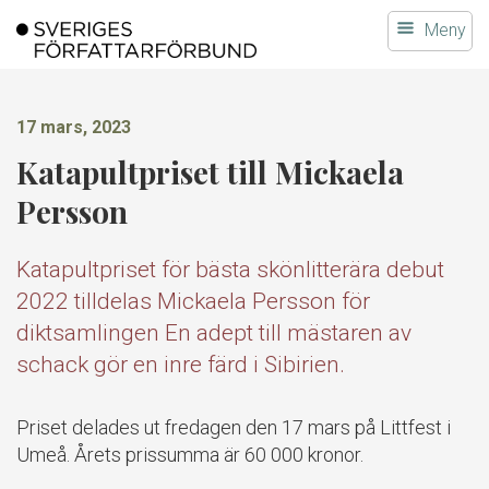
Gå
Meny
till
innehållet
17 mars, 2023
Katapultpriset till Mickaela
Persson
Katapultpriset för bästa skönlitterära debut
2022 tilldelas Mickaela Persson för
diktsamlingen En adept till mästaren av
schack gör en inre färd i Sibirien.
Priset delades ut fredagen den 17 mars på Littfest i
Umeå. Årets prissumma är 60 000 kronor.