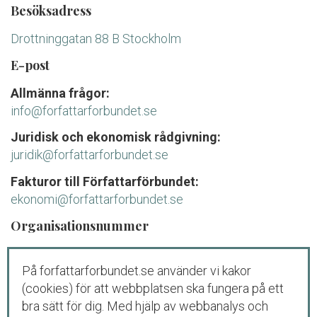
Besöksadress
Drottninggatan 88 B Stockholm
E-post
Allmänna frågor:
info@forfattarforbundet.se
Juridisk och ekonomisk rådgivning:
juridik@forfattarforbundet.se
Fakturor till Författarförbundet:
ekonomi@forfattarforbundet.se
Organisationsnummer
802004-7687
På forfattarforbundet.se använder vi kakor
Telefon
(cookies) för att webbplatsen ska fungera på ett
Växeln:
08-545 132 00
bra sätt för dig. Med hjälp av webbanalys och