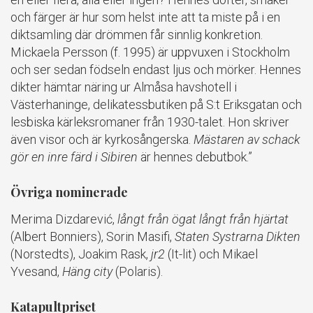
och färger är hur som helst inte att ta miste på i en
diktsamling där drömmen får sinnlig konkretion.
Mickaela Persson (f. 1995) är uppvuxen i Stockholm
och ser sedan födseln endast ljus och mörker. Hennes
dikter hämtar näring ur Almåsa havshotell i
Västerhaninge, delikatessbutiken på S:t Eriksgatan och
lesbiska kärleksromaner från 1930-talet. Hon skriver
även visor och är kyrkosångerska.
Mästaren av schack
gör en inre färd i Sibiren
är hennes debutbok.”
Övriga nominerade
Merima Dizdarević,
långt från ögat långt från hjärtat
(Albert Bonniers), Sorin Masifi,
Staten Systrarna Dikten
(Norstedts), Joakim Rask,
jr2
(It-lit) och Mikael
Yvesand,
Häng city
(Polaris).
Katapultpriset