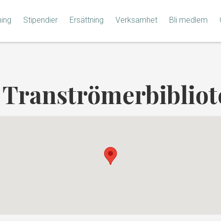
ning
Stipendier
Ersättning
Verksamhet
Bli medlem
:
Tranströmerbibliot