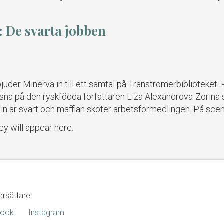
: De svarta jobben
bjuder Minerva in till ett samtal på Tranströmerbiblioteke
yssna på den ryskfödda författaren Liza Alexandrova-Zorina
min är svart och maffian sköter arbetsförmedlingen. På sce
ey will appear here.
ersättare.
book
Instagram