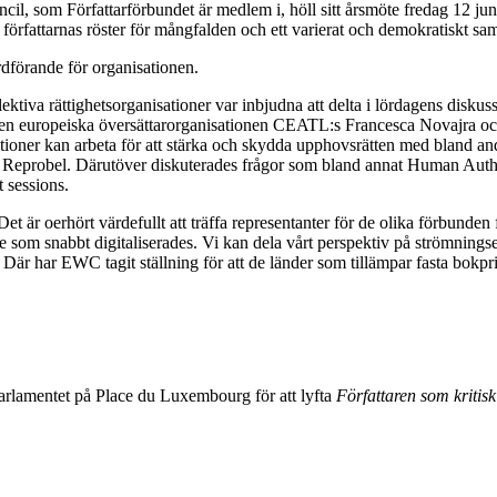
l, som Författarförbundet är medlem i, höll sitt årsmöte fredag 12 jun
författarnas röster för mångfalden och ett varierat och demokratiskt sam
ordförande för organisationen.
ollektiva rättighetsorganisationer var inbjudna att delta i lördagens disku
en europeiska översättarorganisationen CEATL:s Francesca Novajra oc
tioner kan arbeta för att stärka och skydda upphovsrätten med bland and
a Reprobel. Därutöver diskuterades frågor som bland annat Human Autho
t sessions.
t är oerhört värdefullt att träffa representanter för de olika förbunden
åde som snabbt digitaliserades. Vi kan dela vårt perspektiv på strömnin
. Där har EWC tagit ställning för att de länder som tillämpar fasta bok
rlamentet på Place du Luxembourg för att lyfta
Författaren som kritisk