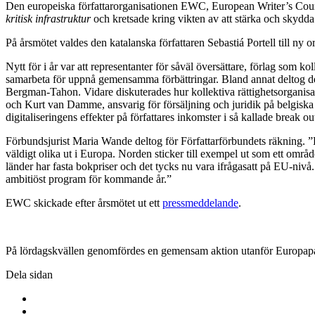
Den europeiska författarorganisationen EWC, European Writer’s Counci
kritisk infrastruktur
och kretsade kring vikten av att stärka och skydda 
På årsmötet valdes den katalanska författaren Sebastiá Portell till ny 
Nytt för i år var att representanter för såväl översättare, förlag som k
samarbeta för uppnå gemensamma förbättringar. Bland annat deltog d
Bergman-Tahon. Vidare diskuterades hur kollektiva rättighetsorganisa
och Kurt van Damme, ansvarig för försäljning och juridik på belgisk
digitaliseringens effekter på författares inkomster i så kallade break ou
Förbundsjurist Maria Wande deltog för Författarförbundets räkning. ”De
väldigt olika ut i Europa. Norden sticker till exempel ut som ett omr
länder har fasta bokpriser och det tycks nu vara ifrågasatt på EU-nivå
ambitiöst program för kommande år.”
EWC skickade efter årsmötet ut ett
pressmeddelande
.
På lördagskvällen genomfördes en gemensam aktion utanför Europapa
Dela sidan