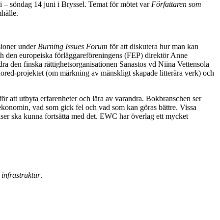
i – söndag 14 juni i Bryssel. Temat för mötet var
Författaren som
hälle.
ssioner under
Burning Issues Forum
för att diskutera hur man kan
h den europeiska förläggareföreningens (FEP) direktör Anne
ra den finska rättighetsorganisationen Sanastos vd Niina Vettensola
red-projektet (om märkning av mänskligt skapade litterära verk) och
 för att utbyta erfarenheter och lära av varandra. Bokbranschen ser
gsekonomin, vad som gick fel och vad som kan göras bättre. Vissa
priser ska kunna fortsätta med det. EWC har överlag ett mycket
 infrastruktur
.