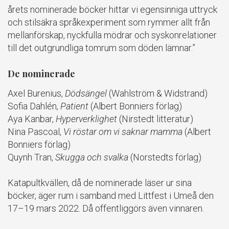
årets nominerade böcker hittar vi egensinniga uttryck
och stilsäkra språkexperiment som rymmer allt från
mellanförskap, nyckfulla mödrar och syskonrelationer
till det outgrundliga tomrum som döden lämnar.”
De nominerade
Axel Burenius,
Dödsängel
(Wahlström & Widstrand)
Sofia Dahlén,
Patient
(Albert Bonniers förlag)
Aya Kanbar,
Hyperverklighet
(Nirstedt litteratur)
Nina Pascoal,
Vi röstar om vi saknar mamma
(Albert
Bonniers förlag)
Quynh Tran,
Skugga och svalka
(Norstedts förlag)
Katapultkvällen, då de nominerade läser ur sina
böcker, äger rum i samband med Littfest i Umeå den
17–19 mars 2022. Då offentliggörs även vinnaren.