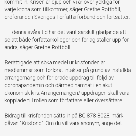
kommit in. Krisen är djup och vi är överlyckliga för
varje krona som tillkommer, säger Grethe Rottböll,
ordförande i Sveriges Författarförbund och fortsätter:
– I denna svåra tid har det varit särskilt glädjande att
se att både författarkollegor och förlag ställer upp för
andra, säger Grethe Rottböll.
Berättigade att söka medel ur krisfonden är
medlemmar som förlorat intäkter på grund av inställda
arrangemang och förlorade uppdrag till följd av
coronapandemin och därmed hamnat i en akut
ekonomisk kris. Arrangemangen/ uppdragen skall vara
kopplade till rollen som författare eller översättare.
Bidrag till krisfonden sätts in på BG 878-8028, märk
gåvan ”Krisfond”. Om du vill vara anonym, ange det.