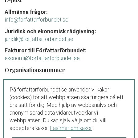
Allmänna frågor:
info@forfattarforbundet.se
Juridisk och ekonomisk rådgivning:
juridik@forfattarforbundet.se
Fakturor till Författarförbundet:
ekonomi@forfattarforbundet.se
Organisationsnummer
802004-7687
På forfattarforbundet.se använder vi kakor
Telefon
(cookies) för att webbplatsen ska fungera på ett
Växeln:
08-545 132 00
bra sätt för dig. Med hjälp av webbanalys och
Tisdag-fredag: 09.00-11.00
anonymiserad data vidareutvecklar vi
webbplatsen. Du kan själv välja om du vill
Juridisk och ekonomisk rådgivning för
acceptera kakor.
Läs mer om kakor
.
medlemmar och debutanter: