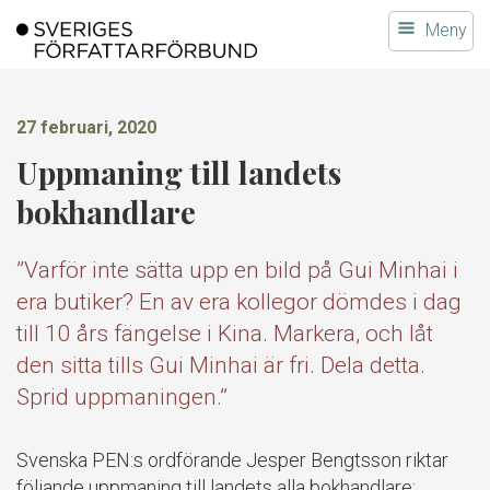
Gå
Meny
till
innehållet
27 februari, 2020
Uppmaning till landets
bokhandlare
”Varför inte sätta upp en bild på Gui Minhai i
era butiker? En av era kollegor dömdes i dag
till 10 års fängelse i Kina. Markera, och låt
den sitta tills Gui Minhai är fri. Dela detta.
Sprid uppmaningen.”
Svenska PEN:s ordförande Jesper Bengtsson riktar
följande uppmaning till landets alla bokhandlare: