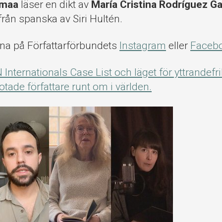
amaa
läser en dikt av
María Cristina Rodríguez Ga
 från spanska av Siri Hultén.
na på Författarförbundets
Instagram
eller
Faceb
nternationals Case List och läget för yttrandefr
tade författare runt om i världen.