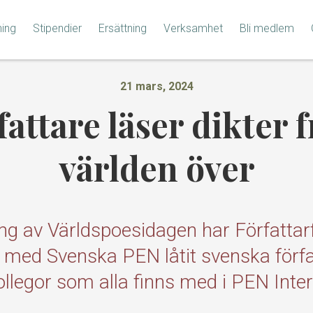
ning
Stipendier
Ersättning
Verksamhet
Bli medlem
21 mars, 2024
attare läser dikter 
världen över
ng av Världspoesidagen har Författar
med Svenska PEN låtit svenska förfa
kollegor som alla finns med i PEN Inte