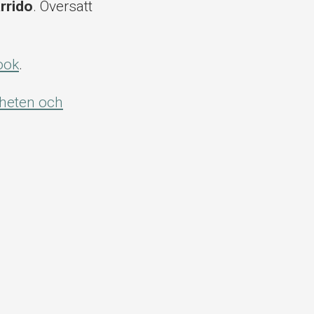
rrido
. Översatt
ook
.
iheten och