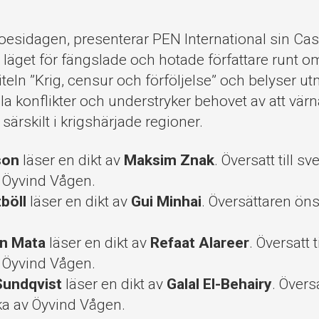
oesidagen, presenterar PEN International sin Cas
läget för fängslade och hotade författare runt om
titeln ”Krig, censur och förföljelse” och belyser u
bala konflikter och understryker behovet av att vä
 särskilt i krigshärjade regioner.
son
läser en dikt av
Maksim Znak
. Översatt till s
 Öyvind Vågen.
böll
läser en dikt av
Gui Minhai
. Översättaren öns
an Mata
läser en dikt av
Refaat Alareer
. Översatt 
 Öyvind Vågen.
Sundqvist
läser en dikt av
Galal El-Behairy
. Övers
ka av Öyvind Vågen.