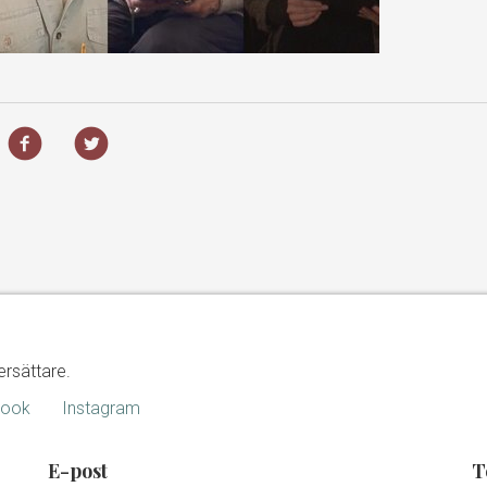
ersättare.
book
Instagram
E-post
T