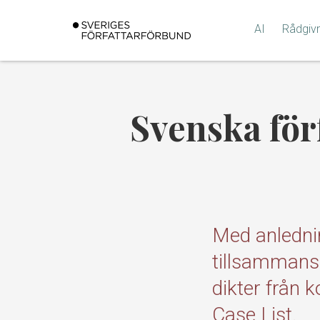
Gå
till
AI
Rådgiv
innehållet
Svenska förf
Med anledni
tillsammans 
dikter från 
Case List.