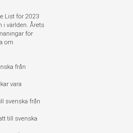
e List för 2023
 i världen. Årets
tmaningar för
rna om
venska från
kar vara
till svenska från
att till svenska