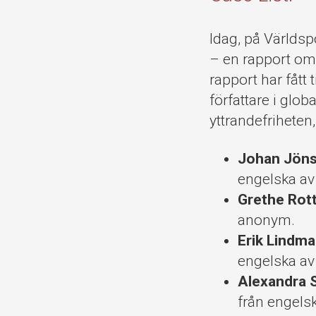
Idag, på Världsp
– en rapport om 
rapport har fått 
författare i glo
yttrandefriheten,
Johan Jön
engelska av
Grethe Rott
anonym.
Erik Lindm
engelska av
Alexandra 
från engels