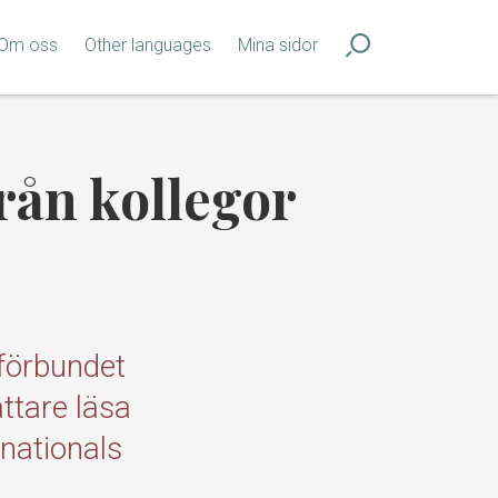
Om oss
Other languages
Mina sidor
från kollegor
förbundet
ttare läsa
rnationals