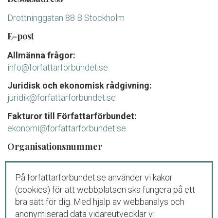
Drottninggatan 88 B Stockholm
E-post
Allmänna frågor:
info@forfattarforbundet.se
Juridisk och ekonomisk rådgivning:
juridik@forfattarforbundet.se
Fakturor till Författarförbundet:
ekonomi@forfattarforbundet.se
Organisationsnummer
802004-7687
På forfattarforbundet.se använder vi kakor
Telefon
(cookies) för att webbplatsen ska fungera på ett
Växeln:
08-545 132 00
bra sätt för dig. Med hjälp av webbanalys och
Tisdag-fredag: 09.00-11.00
anonymiserad data vidareutvecklar vi