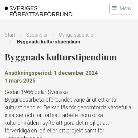
Gå
Meny
till
innehållet
Start
Stipendier
Övriga stipendier
Byggnads kulturstipendium
Byggnads kulturstipendium
Ansökningsperiod:
1 december 2024
–
1 mars 2025
Sedan 1966 delar Svenska
Byggnadsarbetareförbundet varje år ut ett antal
kulturstipendier. De kan fås för genomförda värdefulla
insatser och för fortsatt arbete inom olika
kulturområden i syfte att göra det möjligt att
förverkliga en idé eller ett projekt samt för