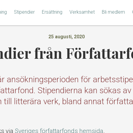
ning
Stipendier
Ersättning
Verksamhet
Bli medlem
25 augusti, 2020
ndier från Författar
r ansökningsperioden för arbetsstipe
fattarfond. Stipendierna kan sökas av
ill litterära verk, bland annat författ
ks via
Sveriges författarfonds hemsida
.