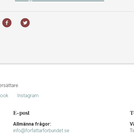
ersättare.
book
Instagram
E-post
T
Allmänna frågor:
V
info@forfattarforbundet.se
T