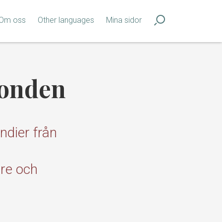
Om oss
Other languages
Mina sidor
fonden
ndier från
are och