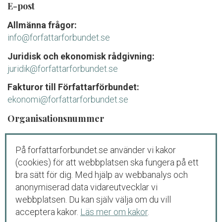
E-post
Allmänna frågor:
info@forfattarforbundet.se
Juridisk och ekonomisk rådgivning:
juridik@forfattarforbundet.se
Fakturor till Författarförbundet:
ekonomi@forfattarforbundet.se
Organisationsnummer
802004-7687
På forfattarforbundet.se använder vi kakor
Telefon
(cookies) för att webbplatsen ska fungera på ett
Växeln:
08-545 132 00
bra sätt för dig. Med hjälp av webbanalys och
Tisdag-fredag: 09.00-11.00
anonymiserad data vidareutvecklar vi
webbplatsen. Du kan själv välja om du vill
Juridisk och ekonomisk rådgivning för
acceptera kakor.
Läs mer om kakor
.
medlemmar och debutanter: