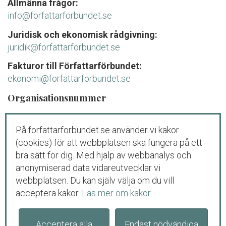
Allmänna frågor:
info@forfattarforbundet.se
Juridisk och ekonomisk rådgivning:
juridik@forfattarforbundet.se
Fakturor till Författarförbundet:
ekonomi@forfattarforbundet.se
Organisationsnummer
802004-7687
På forfattarforbundet.se använder vi kakor
Telefon
(cookies) för att webbplatsen ska fungera på ett
Växeln:
08-545 132 00
bra sätt för dig. Med hjälp av webbanalys och
Tisdag-fredag: 09.00-11.00
anonymiserad data vidareutvecklar vi
webbplatsen. Du kan själv välja om du vill
Juridisk och ekonomisk rådgivning för
acceptera kakor.
Läs mer om kakor
.
medlemmar och debutanter:
08-545 132 00 (
tryck
1
)
Tisdag-torsdag: 09.00-11.00
Acceptera alla
Endast nödvändiga