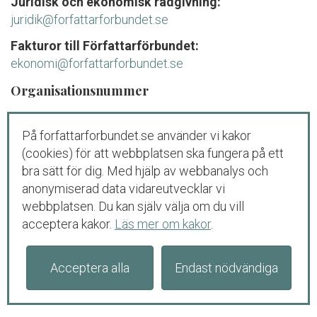
Juridisk och ekonomisk rådgivning:
juridik@forfattarforbundet.se
Fakturor till Författarförbundet:
ekonomi@forfattarforbundet.se
Organisationsnummer
802004-7687
På forfattarforbundet.se använder vi kakor
Telefon
(cookies) för att webbplatsen ska fungera på ett
Växeln:
08-545 132 00
bra sätt för dig. Med hjälp av webbanalys och
Tisdag-fredag: 09.00-11.00
anonymiserad data vidareutvecklar vi
webbplatsen. Du kan själv välja om du vill
Juridisk och ekonomisk rådgivning för
acceptera kakor.
Läs mer om kakor
.
medlemmar och debutanter:
08-545 132 00 (
tryck
1
)
Tisdag-torsdag: 09.00-11.00
Acceptera alla
Endast nödvändiga