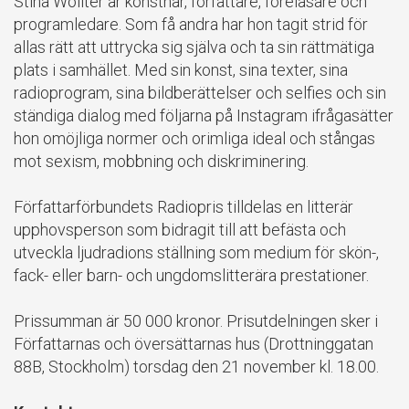
Stina Wollter är konstnär, författare, föreläsare och
programledare. Som få andra har hon tagit strid för
allas rätt att uttrycka sig själva och ta sin rättmätiga
plats i samhället. Med sin konst, sina texter, sina
radioprogram, sina bildberättelser och selfies och sin
ständiga dialog med följarna på Instagram ifrågasätter
hon omöjliga normer och orimliga ideal och stångas
mot sexism, mobbning och diskriminering.
Författarförbundets Radiopris tilldelas en litterär
upphovsperson som bidragit till att befästa och
utveckla ljudradions ställning som medium för skön-,
fack- eller barn- och ungdomslitterära prestationer.
Prissumman är 50 000 kronor. Prisutdelningen sker i
Författarnas och översättarnas hus (Drottninggatan
88B, Stockholm) torsdag den 21 november kl. 18.00.