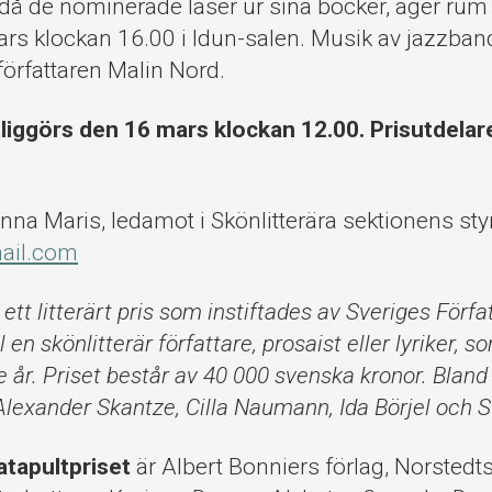
 då de nominerade läser ur sina böcker, äger rum p
s klockan 16.00 i Idun-salen. Musik av jazzban
författaren Malin Nord.
liggörs den 16 mars klockan 12.00. Prisutdela
Anna Maris, ledamot i Skönlitterära sektionens sty
ail.com
 ett litterärt pris som instiftades av Sveriges Förf
ll en skönlitterär författare, prosaist eller lyriker, 
 år. Priset består av 40 000 svenska kronor. Bland 
Alexander Skantze, Cilla Naumann, Ida Börjel och S
tapultpriset
är Albert Bonniers förlag, Norstedts