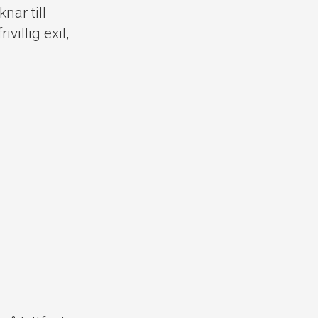
nar till
villig exil,