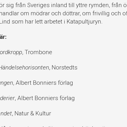
r sig från Sveriges inland till yttre rymden, från ök
 handlar om mödrar och döttrar, om frivillig och ofri
ind som har lett arbetet i Katapultjuryn.
är:
ordkropp
, Trombone
Händelsehorisonten
, Norstedts
ungen
, Albert Bonniers förlag
derier
, Albert Bonniers förlag
andet
, Natur & Kultur