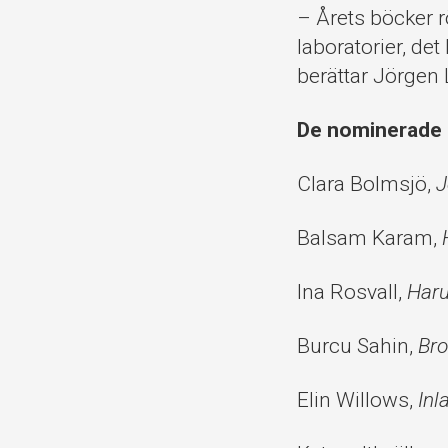
– Årets böcker rö
laboratorier, det
berättar Jörgen L
De nominerade 
Clara Bolmsjö,
J
Balsam Karam,
Ina Rosvall,
Har
Burcu Sahin,
Bro
Elin Willows,
Inl