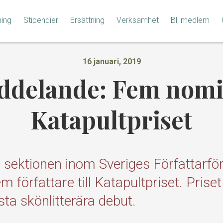
ning
Stipendier
Ersättning
Verksamhet
Bli medlem
16 januari, 2019
delande: Fem nomin
Katapultpriset
a sektionen inom Sveriges Författarfö
 författare till Katapultpriset. Priset d
ta skönlitterära debut.