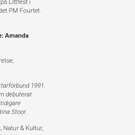
å Littfest i
det PM Fourtet.
re: Amanda
relse,
attarförbund 1991.
som debuterat
tidigare
tina Stoor.
, Natur & Kultur,