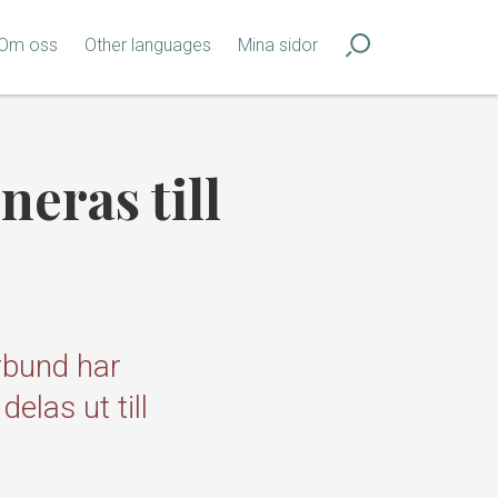
Om oss
Other languages
Mina sidor
eras till
rbund har
elas ut till