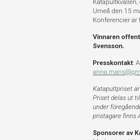
Katapultkvällen,
Umeå den 15 mar
Konferencier är 
Vinnaren offent
Svensson.
Presskontakt
: 
anna.maris@gm
Katapultpriset är
Priset delas ut ti
under föregående
pristagare finns 
Sponsorer av Ka