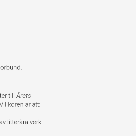
rförbund.
r till
Årets
illkoren är att:
v litterära verk