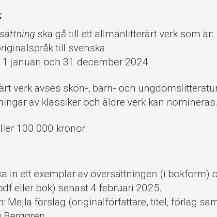
g
rsättning
ska gå till ett allmänlitterärt verk som är:
riginalspråk till svenska
n 1 januari och 31 december 2024
ärt verk avses skön-, barn- och ungdomslitterat
ingar av klassiker och äldre verk kan nomineras
ller 100 000 kronor.
a in ett exemplar av översättningen (i bokform) o
pdf eller bok) senast 4 februari 2025.
n:
Mejla förslag (originalförfattare, titel, förlag s
g Berggren.