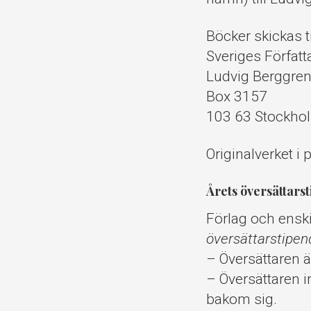
Böcker skickas til
Sveriges Förfat
Ludvig Berggre
Box 3157
103 63 Stockho
Originalverket i 
Årets översättars
Förlag och ensk
översättarstipe
– Översättaren ä
– Översättaren in
bakom sig.