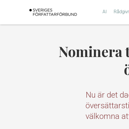
Gå
till
AI
Rådgiv
innehållet
Nominera t
Nu är det da
översättarst
välkomna at