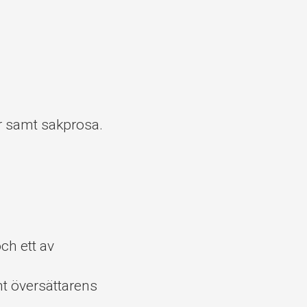
ur samt sakprosa.
.
ch ett av
amt översättarens