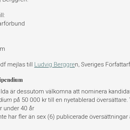
l:
tarförbund
n
lm
pdf mejlas till
Ludvig Berggre
n, Sveriges Författa
tipendium
ilda är dessutom välkomna att nominera kandidate
ndium
på 50 000 kr till en nyetablerad översättare. V
r under 40 år
te har fler än sex (6) publicerade översättningar a