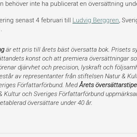
n behöver inte ha publicerat en översättning und
ring senast 4 februari till
Ludvig Berggren
, Sver
.
ng
är ett pris till årets bäst översatta bok. Prisets sy
ättandets konst och att premiera översättningar so
renar djärvhet och precision, lyskraft och följsam
står av representanter från stiftelsen Natur & Kul
riges Författarförbund. Med
Årets översättarstip
r & Kultur och Sveriges Författarförbund uppmärk
tablerad översättare under 40 år.