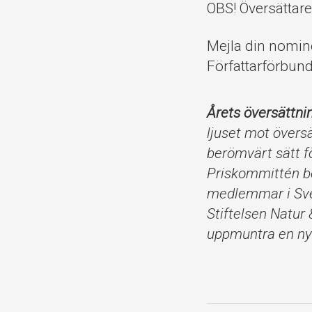
OBS! Översättare
Mejla din nomine
Författarförbund
Årets översättni
ljuset mot övers
berömvärt sätt fö
Priskommittén be
medlemmar i Sve
Stiftelsen Natu
uppmuntra en nye