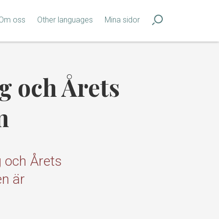
Om oss
Other languages
Mina sidor
g och Årets
m
g och Årets
en är