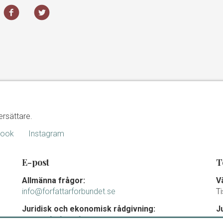
ersättare.
book
Instagram
E-post
T
Allmänna frågor:
V
info@forfattarforbundet.se
T
Juridisk och ekonomisk rådgivning:
J
juridik@forfattarforbundet.se
m