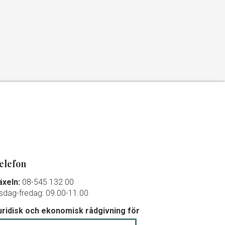
elefon
äxeln:
08-545 132 00
isdag-fredag: 09.00-11.00
uridisk och ekonomisk rådgivning för
edlemmar och debutanter: