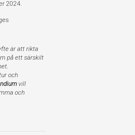
er 2024.
iges
fte är att rikta
m på ett särskilt
het.
tur och
endium
vill
samma och