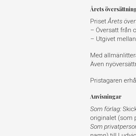
Årets översättnin
Priset
Årets öve
– Översatt från o
– Utgivet mella
Med allmänlitter
Även nyöversättn
Pristagaren erhå
Anvisningar
Som förlag:
Skick
originalet (som 
Som privatperso
namn) till Ludvi