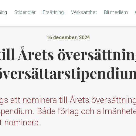
ning
Stipendier
Ersättning
Verksamhet
Bli medlem
16 december, 2024
ill Årets översättnin
översättarstipendiu
gs att nominera till Årets översättnin
ipendium. Både förlag och allmänhet
t nominera.