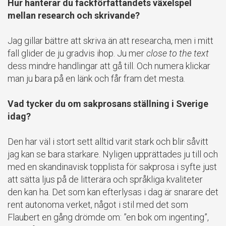
Hur hanterar du fackförfattandets växelspel
mellan research och skrivande?
Jag gillar bättre att skriva än att researcha, men i mitt
fall glider de ju gradvis ihop. Ju mer
close to the text
dess mindre handlingar att gå till. Och numera klickar
man ju bara på en länk och får fram det mesta.
Vad tycker du om sakprosans ställning i Sverige
idag?
Den har väl i stort sett alltid varit stark och blir såvitt
jag kan se bara starkare. Nyligen upprättades ju till och
med en skandinavisk topplista för sakprosa i syfte just
att sätta ljus på de litterära och språkliga kvaliteter
den kan ha. Det som kan efterlysas i dag är snarare det
rent autonoma verket, något i stil med det som
Flaubert en gång drömde om: ”en bok om ingenting”,