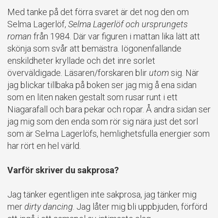
Med tanke på det förra svaret är det nog den om
Selma Lagerlöf,
Selma Lagerlöf och ursprungets
roman
från 1984. Där var figuren i mattan lika lätt att
skönja som svår att bemästra. Iögonenfallande
enskildheter kryllade och det inre sorlet
överväldigade. Läsaren/forskaren blir
utom
sig. När
jag blickar tillbaka på boken ser jag mig å ena sidan
som en liten naken gestalt som rusar runt i ett
Niagarafall och bara pekar och ropar. Å andra sidan ser
jag mig som den enda som rör sig nära just det sorl
som är Selma Lagerlöfs, hemlighetsfulla energier som
har rört en hel värld.
Varför skriver du sakprosa?
Jag tänker egentligen inte sakprosa, jag tänker mig
mer
dirty dancing
. Jag låter mig bli uppbjuden, förförd