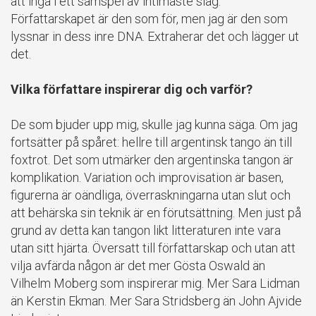
att ingå i ett samspel av intimaste slag.
Författarskapet är den som för, men jag är den som
lyssnar in dess inre DNA. Extraherar det och lägger ut
det.
Vilka författare inspirerar dig och varför?
De som bjuder upp mig, skulle jag kunna säga. Om jag
fortsätter på spåret: hellre till argentinsk tango än till
foxtrot. Det som utmärker den argentinska tangon är
komplikation. Variation och improvisation är basen,
figurerna är oändliga, överraskningarna utan slut och
att behärska sin teknik är en förutsättning. Men just på
grund av detta kan tangon likt litteraturen inte vara
utan sitt hjärta. Översatt till författarskap och utan att
vilja avfärda någon är det mer Gösta Oswald än
Vilhelm Moberg som inspirerar mig. Mer Sara Lidman
än Kerstin Ekman. Mer Sara Stridsberg än John Ajvide