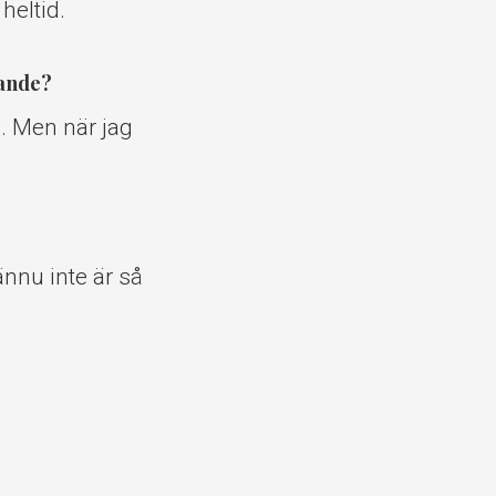
heltid.
vande?
e. Men när jag
nnu inte är så