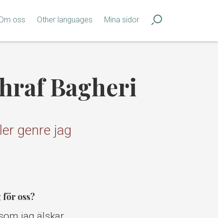
Om oss
Other languages
Mina sidor
hraf Bagheri
ller genre jag
 för oss?
 som jag älskar