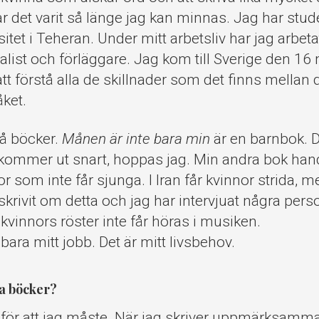
r det varit så länge jag kan minnas. Jag har stud
ersitet i Teheran. Under mitt arbetsliv har jag arbe
nalist och förläggare. Jag kom till Sverige den 1
att förstå alla de skillnader som det finns mellan
ket.
vå böcker.
Månen är inte bara min
är en barnbok. D
 kommer ut snart, hoppas jag. Min andra bok han
 som inte får sjunga. I Iran får kvinnor strida, me
skrivit om detta och jag har intervjuat några per
vinnors röster inte får höras i musiken.
e bara mitt jobb. Det är mitt livsbehov.
a böcker?
 för att jag måste. När jag skriver uppmärksammar