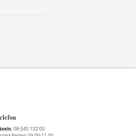
elefon
äxeln:
08-545 132 00
isdag-fredag: 09.00-11.00