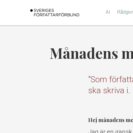
Gå
till
AI
Rådgiv
innehållet
Månadens me
"Som författa
ska skriva i
Hej månadens med
Jag är en iransk