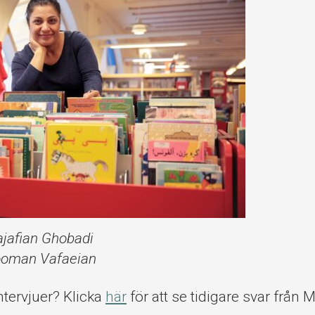
ajafian Ghobadi
Hooman Vafaeian
intervjuer? Klicka
här
för att se tidigare svar från