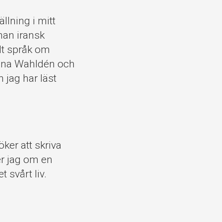
llning i mitt
nnan iransk
elt språk om
tina Wahldén och
jag har läst
öker att skriva
r jag om en
svårt liv.