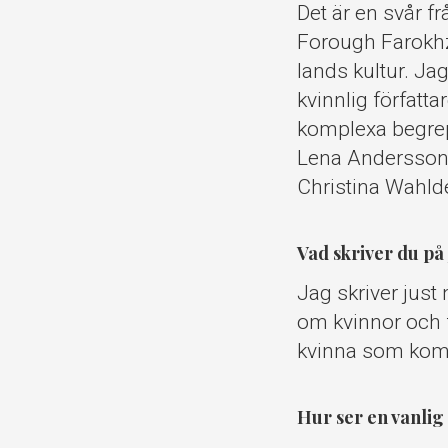
Det är en svår fr
Forough Farokhza
lands kultur. Ja
kvinnlig författa
komplexa begrep
Lena Andersson.
Christina Wahld
Vad skriver du på 
Jag skriver just 
om kvinnor och 
kvinna som komm
Hur ser en vanlig