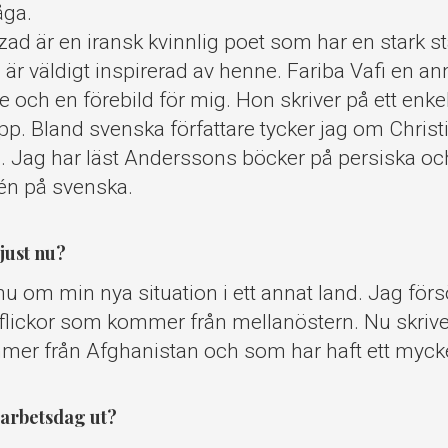
åga.
d är en iransk kvinnlig poet som har en stark stä
g är väldigt inspirerad av henne. Fariba Vafi en a
re och en förebild för mig. Hon skriver på ett enk
p. Bland svenska författare tycker jag om Chris
 Jag har läst Anderssons böcker på persiska och 
én på svenska.
just nu?
nu om min nya situation i ett annat land. Jag förs
flickor som kommer från mellanöstern. Nu skrive
er från Afghanistan och som har haft ett mycket 
 arbetsdag ut?