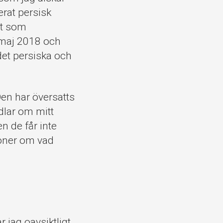
erat persisk
tat som
6 maj 2018 och
 det persiska och
en har översatts
dlar om mitt
n de får inte
soner om vad
 jag oavsiktligt