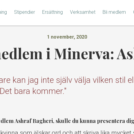
ning
Stipendier
Ersättning
Verksamhet
Bli medlem
1 november, 2020
dlem i Minerva: As
re kan jag inte själv välja vilken stil e
. Det bara kommer."
lem Ashraf Bagheri, skulle du kunna presentera dig
 kvinna som älskar ord och att skriva lika mycket