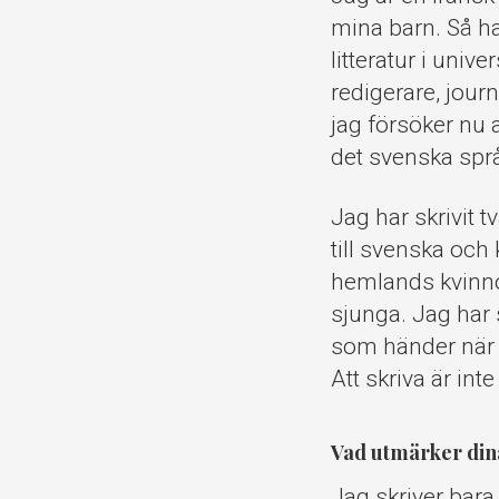
mina barn. Så ha
litteratur i univ
redigerare, jour
jag försöker nu 
det svenska språ
Jag har skrivit t
till svenska och
hemlands kvinnor
sjunga. Jag har 
som händer när k
Att skriva är int
Vad utmärker din
Jag skriver bara