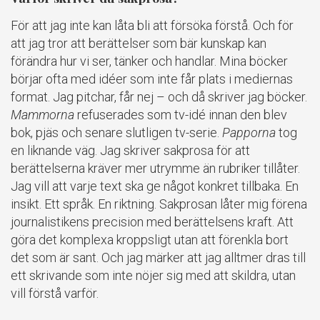
För att jag inte kan låta bli att försöka förstå. Och för
att jag tror att berättelser som bär kunskap kan
förändra hur vi ser, tänker och handlar. Mina böcker
börjar ofta med idéer som inte får plats i mediernas
format. Jag pitchar, får nej – och då skriver jag böcker.
Mammorna
refuserades som tv-idé innan den blev
bok, pjäs och senare slutligen tv-serie.
Papporna
tog
en liknande väg. Jag skriver sakprosa för att
berättelserna kräver mer utrymme än rubriker tillåter.
Jag vill att varje text ska ge något konkret tillbaka. En
insikt. Ett språk. En riktning. Sakprosan låter mig förena
journalistikens precision med berättelsens kraft. Att
göra det komplexa kroppsligt utan att förenkla bort
det som är sant. Och jag märker att jag alltmer dras till
ett skrivande som inte nöjer sig med att skildra, utan
vill förstå varför.