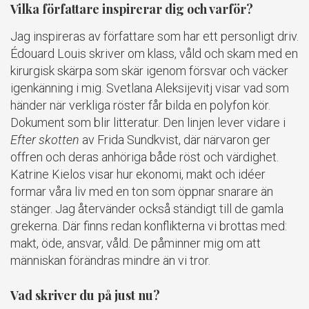
Vilka författare inspirerar dig och varför?
Jag inspireras av författare som har ett personligt driv.
Édouard Louis skriver om klass, våld och skam med en
kirurgisk skärpa som skär igenom försvar och väcker
igenkänning i mig. Svetlana Aleksijevitj visar vad som
händer när verkliga röster får bilda en polyfon kör.
Dokument som blir litteratur. Den linjen lever vidare i
Efter skotten
av Frida Sundkvist, där närvaron ger
offren och deras anhöriga både röst och värdighet.
Katrine Kielos visar hur ekonomi, makt och idéer
formar våra liv med en ton som öppnar snarare än
stänger. Jag återvänder också ständigt till de gamla
grekerna. Där finns redan konflikterna vi brottas med:
makt, öde, ansvar, våld. De påminner mig om att
människan förändras mindre än vi tror.
Vad skriver du på just nu?