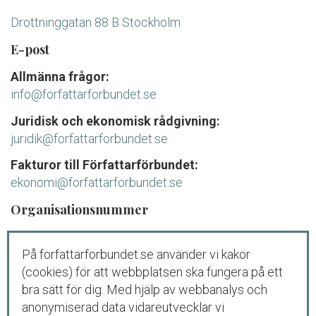
Drottninggatan 88 B Stockholm
E-post
Allmänna frågor:
info@forfattarforbundet.se
Juridisk och ekonomisk rådgivning:
juridik@forfattarforbundet.se
Fakturor till Författarförbundet:
ekonomi@forfattarforbundet.se
Organisationsnummer
802004-7687
På forfattarforbundet.se använder vi kakor
Telefon
(cookies) för att webbplatsen ska fungera på ett
Växeln:
08-545 132 00
bra sätt för dig. Med hjälp av webbanalys och
Tisdag-fredag: 09.00-11.00
anonymiserad data vidareutvecklar vi