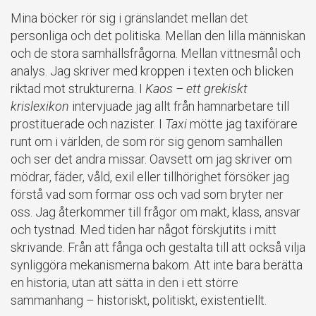
Mina böcker rör sig i gränslandet mellan det
personliga och det politiska. Mellan den lilla människan
och de stora samhällsfrågorna. Mellan vittnesmål och
analys. Jag skriver med kroppen i texten och blicken
riktad mot strukturerna. I
Kaos – ett grekiskt
krislexikon
intervjuade jag allt från hamnarbetare till
prostituerade och nazister. I
Taxi
mötte jag taxiförare
runt om i världen, de som rör sig genom samhällen
och ser det andra missar. Oavsett om jag skriver om
mödrar, fäder, våld, exil eller tillhörighet försöker jag
förstå vad som formar oss och vad som bryter ner
oss. Jag återkommer till frågor om makt, klass, ansvar
och tystnad. Med tiden har något förskjutits i mitt
skrivande. Från att fånga och gestalta till att också vilja
synliggöra mekanismerna bakom. Att inte bara berätta
en historia, utan att sätta in den i ett större
sammanhang – historiskt, politiskt, existentiellt.