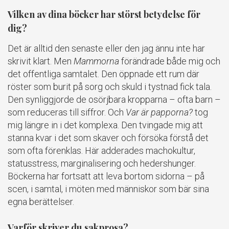
Vilken av dina böcker har störst betydelse för
dig?
Det är alltid den senaste eller den jag ännu inte har
skrivit klart. Men
Mammorna
förändrade både mig och
det offentliga samtalet. Den öppnade ett rum där
röster som burit på sorg och skuld i tystnad fick tala.
Den synliggjorde de osörjbara kropparna – ofta barn –
som reduceras till siffror. Och
Var är papporna?
tog
mig längre in i det komplexa. Den tvingade mig att
stanna kvar i det som skaver och försöka förstå det
som ofta förenklas. Här adderades machokultur,
statusstress, marginalisering och hedershunger.
Böckerna har fortsatt att leva bortom sidorna – på
scen, i samtal, i möten med människor som bär sina
egna berättelser.
Varför skriver du sakprosa?