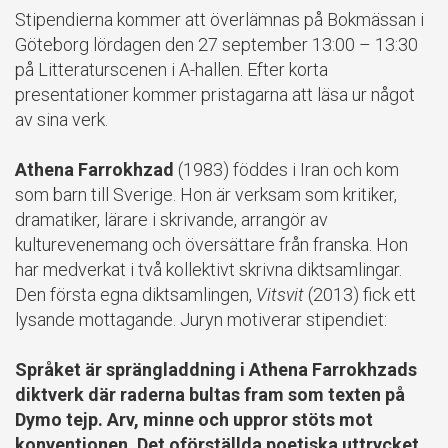
Stipendierna kommer att överlämnas på Bokmässan i
Göteborg lördagen den 27 september 13:00 – 13:30
på Litteraturscenen i A-hallen. Efter korta
presentationer kommer pristagarna att läsa ur något
av sina verk.
Athena Farrokhzad
(1983) föddes i Iran och kom
som barn till Sverige. Hon är verksam som kritiker,
dramatiker, lärare i skrivande, arrangör av
kulturevenemang och översättare från franska. Hon
har medverkat i två kollektivt skrivna diktsamlingar.
Den första egna diktsamlingen,
Vitsvit
(2013) fick ett
lysande mottagande. Juryn motiverar stipendiet:
Språket är sprängladdning i Athena Farrokhzads
diktverk där raderna bultas fram som texten på
Dymo tejp. Arv, minne och uppror stöts mot
konventionen. Det oförställda poetiska uttrycket