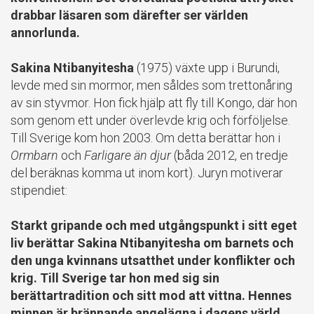
drabbar läsaren som därefter ser världen
annorlunda.
Sakina Ntibanyitesha
(1975) växte upp i Burundi,
levde med sin mormor, men såldes som trettonåring
av sin styvmor. Hon fick hjälp att fly till Kongo, där hon
som genom ett under överlevde krig och förföljelse.
Till Sverige kom hon 2003. Om detta berättar hon i
Ormbarn
och
Farligare än djur
(båda 2012, en tredje
del beräknas komma ut inom kort). Juryn motiverar
stipendiet:
Starkt gripande och med utgångspunkt i sitt eget
liv berättar Sakina Ntibanyitesha om barnets och
den unga kvinnans utsatthet under konflikter och
krig. Till Sverige tar hon med sig sin
berättartradition och sitt mod att vittna. Hennes
minnen är brännande angelägna i dagens värld.