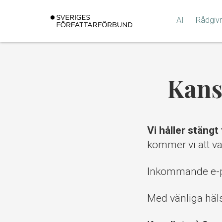
Gå
till
AI
Rådgiv
innehållet
Kans
Vi håller stängt
kommer vi att va
Inkommande e-p
Med vänliga häl