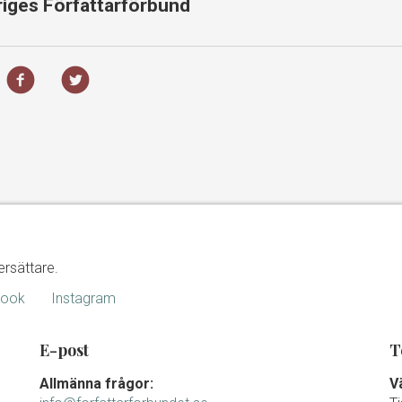
riges Författarförbund
ersättare.
book
Instagram
E-post
T
Allmänna frågor:
V