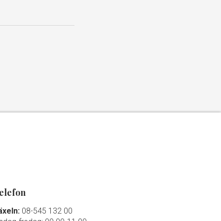
elefon
äxeln:
08-545 132 00