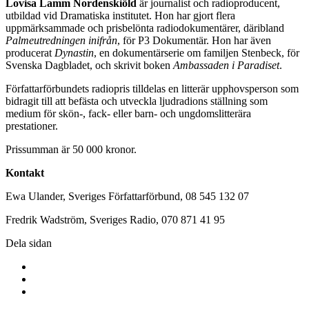
Lovisa Lamm Nordenskiöld
är journalist och radioproducent,
utbildad vid Dramatiska institutet. Hon har gjort flera
uppmärksammade och prisbelönta radiodokumentärer, däribland
Palmeutredningen inifrån
, för P3 Dokumentär. Hon har även
producerat
Dynastin
, en dokumentärserie om familjen Stenbeck, för
Svenska Dagbladet, och skrivit boken
Ambassaden i Paradiset
.
Författarförbundets radiopris tilldelas en litterär upphovsperson som
bidragit till att befästa och utveckla ljudradions ställning som
medium för skön-, fack- eller barn- och ungdomslitterära
prestationer.
Prissumman är 50 000 kronor.
Kontakt
Ewa Ulander, Sveriges Författarförbund, 08 545 132 07
Fredrik Wadström, Sveriges Radio, 070 871 41 95
Dela sidan