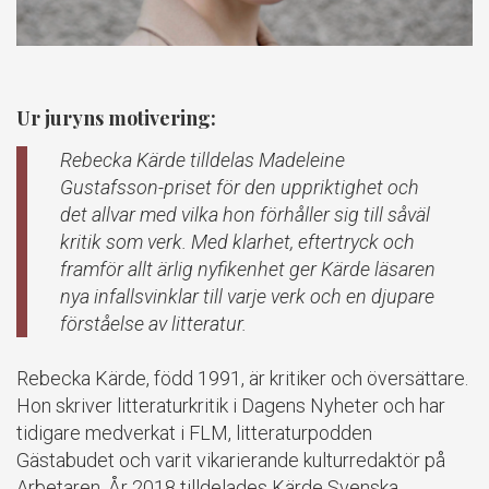
Ur juryns motivering:
Rebecka Kärde tilldelas Madeleine
Gustafsson-priset för den uppriktighet och
det allvar med vilka hon förhåller sig till såväl
kritik som verk. Med klarhet, eftertryck och
framför allt ärlig nyfikenhet ger Kärde läsaren
nya infallsvinklar till varje verk och en djupare
förståelse av litteratur.
Rebecka Kärde, född 1991, är kritiker och översättare.
Hon skriver litteraturkritik i Dagens Nyheter och har
tidigare medverkat i FLM, litteraturpodden
Gästabudet och varit vikarierande kulturredaktör på
Arbetaren. År 2018 tilldelades Kärde Svenska