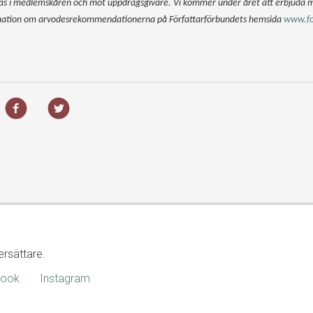
as i medlemskåren och mot uppdragsgivare. Vi kommer under året att erbjuda 
mation om arvodesrekommendationerna på Författarförbundets hemsida
www.fo
ersättare.
book
Instagram