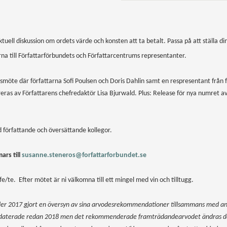
ktuell diskussion om ordets värde och konsten att ta betalt. Passa på att ställa 
 till Författarförbundets och Författarcentrums representanter.
möte där författarna Sofi Poulsen och Doris Dahlin samt en respresentant från
reras av Författarens chefredaktör Lisa Bjurwald. Plus: Release för nya numret 
författande och översättande kollegor.
ars till
susanne.steneros@forfattarforbundet.se
e/te. Efter mötet är ni välkomna till ett mingel med vin och tilltugg.
der 2017 gjort en översyn av sina arvodesrekommendationer tillsammans med and
aterade redan 2018 men det rekommenderade framträdandearvodet ändras de