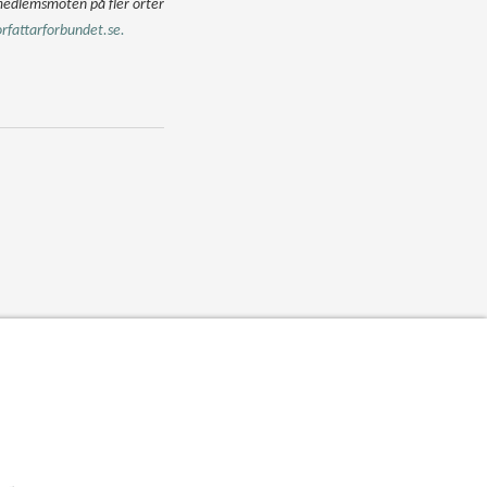
medlemsmöten på fler orter
rfattarforbundet.se.