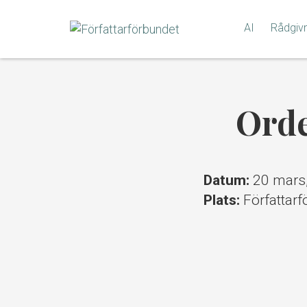
Gå
till
AI
Rådgiv
innehållet
Orde
Datum:
20 mars
Plats:
Författar