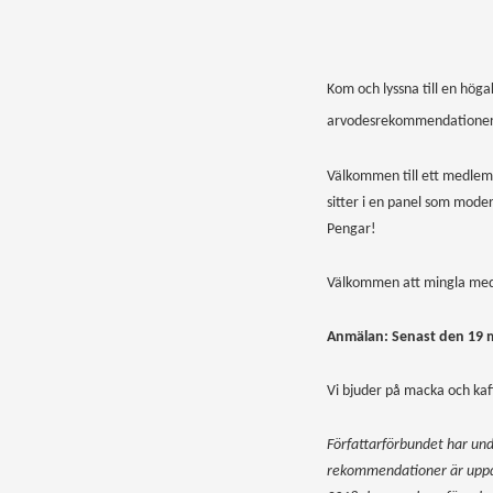
Kom och lyssna till en höga
arvodesrekommendationerna
Välkommen till ett medlems
sitter i en panel som mode
Pengar!
Välkommen att mingla med 
Anmälan: S
enast den 19 m
Vi bjuder på macka och kaff
Författarförbundet har un
rekommendationer är uppd