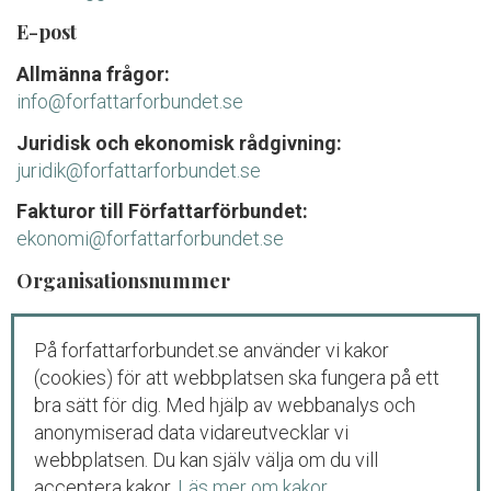
E-post
Allmänna frågor:
info@forfattarforbundet.se
Juridisk och ekonomisk rådgivning:
juridik@forfattarforbundet.se
Fakturor till Författarförbundet:
ekonomi@forfattarforbundet.se
Organisationsnummer
802004-7687
På forfattarforbundet.se använder vi kakor
Telefon
(cookies) för att webbplatsen ska fungera på ett
Växeln:
08-545 132 00
bra sätt för dig. Med hjälp av webbanalys och
Tisdag-fredag: 09.00-11.00
anonymiserad data vidareutvecklar vi
webbplatsen. Du kan själv välja om du vill
Juridisk och ekonomisk rådgivning för
acceptera kakor.
Läs mer om kakor
.