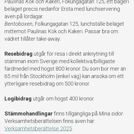
Paulinas Kök och Kakeri
, Fokungagatan 125, ett bageri
beläget precis nedanför Ersta med lunchservering
även på lördagar.
Bentoboxen
, Folkungagatan 125, lunchställe beläget
mittemot Paulinas Kök och Kakeri. Passar bra om
vädret tillåter take-away.
Resebidrag
utgår för resa i direkt anknytning till
stämman inom Sverige med kollektiva/billigaste
färdmedel med högst 800 kronor. Du som bor mer än
65 mil från Stockholm (enkel väg) kan ansöka om ett
ytterligare resebidrag om 500 kronor.
Logibidrag
utgår om högst 400 kronor.
Stämmohandlingar
finns tillgängliga på
Mina sidor
.
Verksamhetsberättelsen finns även här:
Verksamhetsberättelse 2025
.