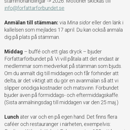
stämmohandlingar -> 2026. Motioner skickas till
info@forfattarforbundet.se
Anmälan till stämman:
via
Mina sidor
eller den länk i
kallelsen som mejlades 17 april. Du kan också anmäla
dig på plats på stämman.
Middag
– buffé och ett glas dryck – bjuder
Författarförbundet på. Vi vill påtala att det endast är
medlemmar som medverkat på stämman som bjuds.
Om du anmält dig till middagen och får förhinder att
delta, är det viktigt att du gör en avanmälan så att vi
slipper onödiga kostnader och matsvinn. Förbundet
bjuder även på förmiddags- och eftermiddagskaffe.
(Sista anmälningsdag till middagen var den 25 maj.)
Lunch
äter var och en på egen hand. Det finns flera
caféer och restauranger i närheten, exempelvis: