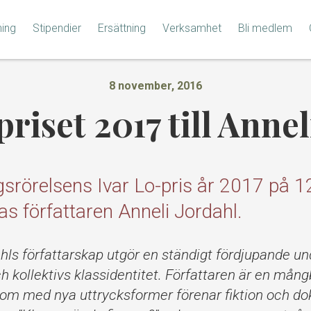
ning
Stipendier
Ersättning
Verksamhet
Bli medlem
8 november, 2016
priset 2017 till Annel
srörelsens Ivar Lo-pris år 2017 på 
las författaren Anneli Jordahl.
hls författarskap utgör en ständigt fördjupande u
ch kollektivs klassidentitet. Författaren är en mån
som med nya uttrycksformer förenar fiktion och d