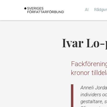
Gå
till
AI
Rådgiv
innehållet
Ivar Lo-
Fackförening
kronor tillde
Anneli Jorda
individers o
gestaltare, 