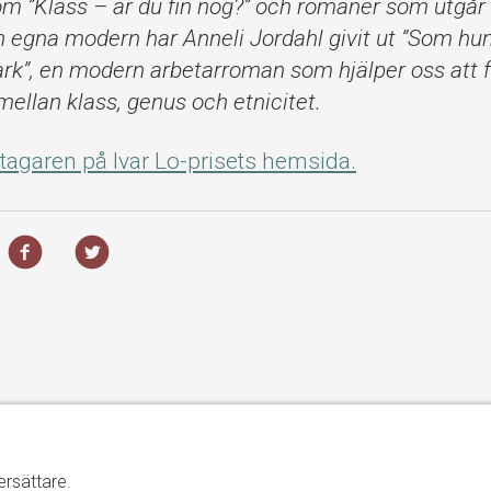
om ”Klass – är du fin nog?” och romaner som utgår 
n egna modern har Anneli Jordahl givit ut ”Som hu
rk”, en modern arbetarroman som hjälper oss att 
llan klass, genus och etnicitet.
tagaren på Ivar Lo-prisets hemsida.
ersättare.