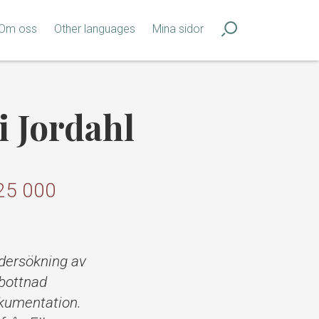
Om oss
Other languages
Mina sidor
i Jordahl
125 000
ndersökning av
gbottnad
okumentation.