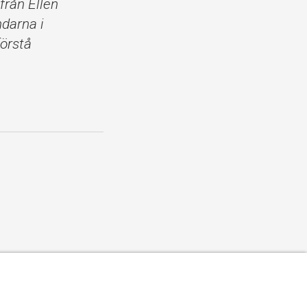
från Ellen
ndarna i
förstå