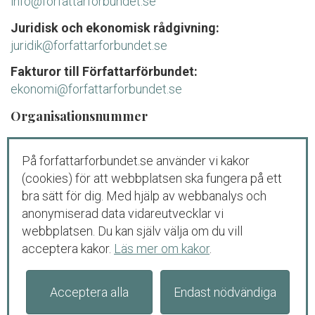
info@forfattarforbundet.se
Juridisk och ekonomisk rådgivning:
juridik@forfattarforbundet.se
Fakturor till Författarförbundet:
ekonomi@forfattarforbundet.se
Organisationsnummer
802004-7687
På forfattarforbundet.se använder vi kakor
Telefon
(cookies) för att webbplatsen ska fungera på ett
Växeln:
08-545 132 00
bra sätt för dig. Med hjälp av webbanalys och
Tisdag-fredag: 09.00-11.00
anonymiserad data vidareutvecklar vi
webbplatsen. Du kan själv välja om du vill
Juridisk och ekonomisk rådgivning för
acceptera kakor.
Läs mer om kakor
.
medlemmar och debutanter:
08-545 132 00 (
tryck
1
)
Tisdag-torsdag: 09.00-11.00
Acceptera alla
Endast nödvändiga