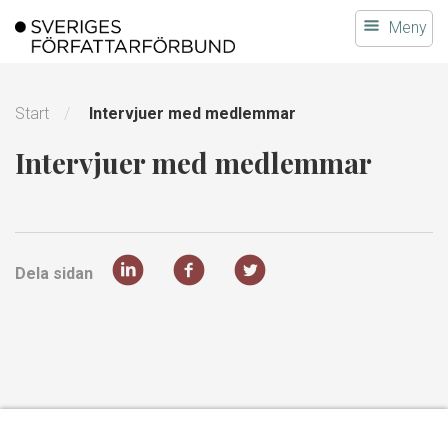
Gå
Meny
till
innehållet
Start
Intervjuer med medlemmar
Intervjuer med medlemmar
Dela sidan