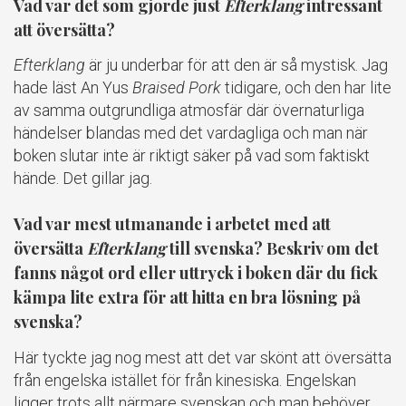
Vad var det som gjorde just
Efterklang
intressant
att översätta?
Efterklang
är ju underbar för att den är så mystisk. Jag
hade läst An Yus
Braised Pork
tidigare, och den har lite
av samma outgrundliga atmosfär där övernaturliga
händelser blandas med det vardagliga och man när
boken slutar inte är riktigt säker på vad som faktiskt
hände. Det gillar jag.
Vad var mest utmanande i arbetet med att
översätta
Efterklang
till svenska? Beskriv om det
fanns något ord eller uttryck i boken där du fick
kämpa lite extra för att hitta en bra lösning på
svenska?
Här tyckte jag nog mest att det var skönt att översätta
från engelska istället för från kinesiska. Engelskan
ligger trots allt närmare svenskan och man behöver