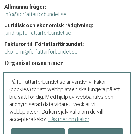
Allmänna frågor:
info@forfattarforbundet.se
Juridisk och ekonomisk rådgivning:
juridik@forfattarforbundet.se
Fakturor till Författarförbundet:
ekonomi@forfattarforbundet.se
Organisationsnummer
802004-7687
På forfattarforbundet.se använder vi kakor
Telefon
(cookies) för att webbplatsen ska fungera på ett
Växeln:
08-545 132 00
bra sätt för dig. Med hjälp av webbanalys och
Tisdag-fredag: 09.00-11.00
anonymiserad data vidareutvecklar vi
webbplatsen. Du kan själv välja om du vill
Juridisk och ekonomisk rådgivning för
acceptera kakor.
Läs mer om kakor
.
medlemmar och debutanter:
08-545 132 00 (
tryck
1
)