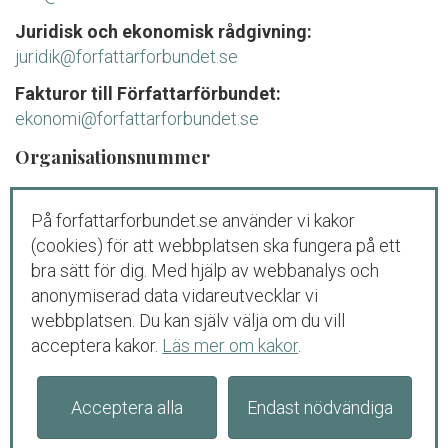
Juridisk och ekonomisk rådgivning:
juridik@forfattarforbundet.se
Fakturor till Författarförbundet:
ekonomi@forfattarforbundet.se
Organisationsnummer
802004-7687
På forfattarforbundet.se använder vi kakor
Telefon
(cookies) för att webbplatsen ska fungera på ett
Växeln:
08-545 132 00
bra sätt för dig. Med hjälp av webbanalys och
Tisdag-fredag: 09.00-11.00
anonymiserad data vidareutvecklar vi
webbplatsen. Du kan själv välja om du vill
Juridisk och ekonomisk rådgivning för
acceptera kakor.
Läs mer om kakor
.
medlemmar och debutanter:
08-545 132 00 (
tryck
1
)
Tisdag-torsdag: 09.00-11.00
Acceptera alla
Endast nödvändiga