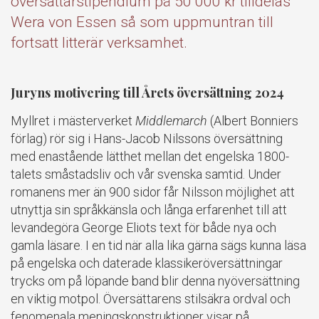
översättarstipendium på 50 000 kr tilldelas
Wera von Essen så som uppmuntran till
fortsatt litterär verksamhet.
Juryns motivering till Årets översättning 2024
Myllret i mästerverket
Middlemarch
(Albert Bonniers
förlag) rör sig i Hans-Jacob Nilssons översättning
med enastående lätthet mellan det engelska 1800-
talets småstadsliv och vår svenska samtid. Under
romanens mer än 900 sidor får Nilsson möjlighet att
utnyttja sin språkkänsla och långa erfarenhet till att
levandegöra George Eliots text för både nya och
gamla läsare. I en tid när alla lika gärna sägs kunna läsa
på engelska och daterade klassikeröversättningar
trycks om på löpande band blir denna nyöversättning
en viktig motpol. Översättarens stilsäkra ordval och
fenomenala meningskonstruktioner visar på