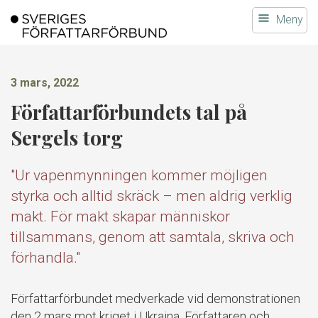
Gå
Meny
till
innehållet
3 mars, 2022
Författarförbundets tal på
Sergels torg
"Ur vapenmynningen kommer möjligen
styrka och alltid skräck – men aldrig verklig
makt. För makt skapar människor
tillsammans, genom att samtala, skriva och
förhandla."
Författarförbundet medverkade vid demonstrationen
den 2 mars mot kriget i Ukraina. Författaren och