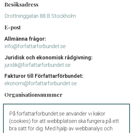
Besöksadress
Drottninggatan 88 B Stockholm
E-post
Allmänna frågor:
info@forfattarforbundet.se
Juridisk och ekonomisk rådgivning:
juridik@forfattarforbundet.se
Fakturor till Författarförbundet:
ekonomi@forfattarforbundet.se
Organisationsnummer
802004-7687
På forfattarforbundet.se använder vi kakor
Telefon
(cookies) för att webbplatsen ska fungera på ett
Växeln:
08-545 132 00
bra sätt för dig. Med hjälp av webbanalys och