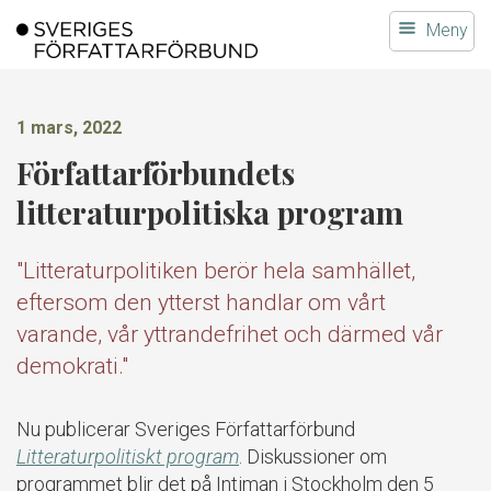
Gå
Meny
till
innehållet
1 mars, 2022
Författarförbundets
litteraturpolitiska program
"Litteraturpolitiken berör hela samhället,
eftersom den ytterst handlar om vårt
varande, vår yttrandefrihet och därmed vår
demokrati."
Nu publicerar Sveriges Författarförbund
Litteraturpolitiskt program
. Diskussioner om
programmet blir det på Intiman i Stockholm den 5