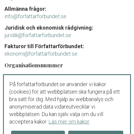
Allmänna frågor:
info@forfattarforbundet.se
Juridisk och ekonomisk rådgivning:
juridik@forfattarforbundet.se
Fakturor till Författarförbundet:
ekonomi@forfattarforbundet.se
Organisationsnummer
802004-7687
På forfattarforbundet.se använder vi kakor
Telefon
(cookies) för att webbplatsen ska fungera på ett
Växeln:
08-545 132 00
bra sätt för dig. Med hjälp av webbanalys och
Tisdag-fredag: 09.00-11.00
anonymiserad data vidareutvecklar vi
webbplatsen. Du kan själv välja om du vill
Juridisk och ekonomisk rådgivning för
acceptera kakor.
Läs mer om kakor
.
medlemmar och debutanter:
08-545 132 00 (
tryck
1
)