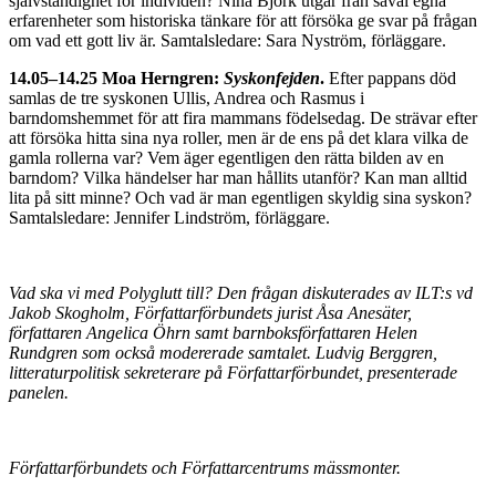
självständighet för individen? Nina Björk utgår från såväl egna
erfarenheter som historiska tänkare för att försöka ge svar på frågan
om vad ett gott liv är. Samtalsledare: Sara Nyström, förläggare.
14.05–14.25 Moa Herngren:
Syskonfejden
.
Efter pappans död
samlas de tre syskonen Ullis, Andrea och Rasmus i
barndomshemmet för att fira mammans födelsedag. De strävar efter
att försöka hitta sina nya roller, men är de ens på det klara vilka de
gamla rollerna var? Vem äger egentligen den rätta bilden av en
barndom? Vilka händelser har man hållits utanför? Kan man alltid
lita på sitt minne? Och vad är man egentligen skyldig sina syskon?
Samtalsledare: Jennifer Lindström, förläggare.
Vad ska vi med Polyglutt till? Den frågan diskuterades av ILT:s vd
Jakob Skogholm, Författarförbundets jurist Åsa Anesäter,
författaren Angelica Öhrn samt barnboksförfattaren Helen
Rundgren som också modererade samtalet. Ludvig Berggren,
litteraturpolitisk sekreterare på Författarförbundet, presenterade
panelen.
Författarförbundets och Författarcentrums mässmonter.