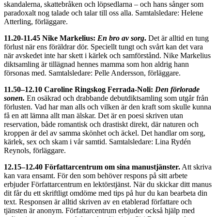
skandalerna, skattebråken och löpsedlarna – och hans sånger som
paradoxalt nog talade och talar till oss alla. Samtalsledare: Helene
Atterling, förläggare.
11.20-11.45 Nike Markelius:
En bro av sorg
.
Det är alltid en tung
förlust när ens föräldrar dör. Speciellt tungt och svårt kan det vara
när avskedet inte har skett i kärlek och samförstånd. Nike Markelius
diktsamling är tillägnad hennes mamma som hon aldrig hann
försonas med. Samtalsledare: Pelle Andersson, förläggare.
11.50–12.10 Caroline Ringskog Ferrada-Noli:
Den förlorade
sonen.
En osäkrad och drabbande debutdiktsamling som utgår från
förlusten. Vad har man alls och vilken är den kraft som skulle kunna
få en att lämna allt man älskar. Det är en poesi skriven utan
reservation, både romantisk och drastiskt direkt, där naturen och
kroppen är del av samma skönhet och äckel. Det handlar om sorg,
kärlek, sex och skam i vår samtid. Samtalsledare: Lina Rydén
Reynols, förläggare.
12.15–12.40 Författarcentrum om sina manustjänster.
Att skriva
kan vara ensamt. För den som behöver respons på sitt arbete
erbjuder Författarcentrum en lektörstjänst. När du skickar ditt manus
dit får du ett skriftligt omdöme med tips på hur du kan bearbeta din
text. Responsen är alltid skriven av en etablerad författare och
tjänsten är anonym. Författarcentrum erbjuder också hjälp med