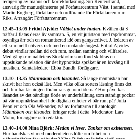
redigering av manus och korrekturläsning. Siri Reuterstrand,
ansvarig för manustjänsterna på Författarcentrum Väst, i samtal med
Martin Engberg, författare och ordförande för Författarcentrum
Riks. Arrangör: Författarcentrum
12.45–13.05 Fritiof Ajvide:
Våldet under huden
.
Kvällen då S
träffar J flätas deras liv samman. S, en vit juristson med rapdrömmar,
osynliga ärr och en romantiserad idé om gangsterlivet. J, ledaren av
ett kriminellt nätverk och med en malande ångest. Fritiof Ajvides
debut vindlar mellan tid och rum, mellan sanning och villfarelse.
Med gängkriminalitetens Stockholm som fond skildras en
uppslukande relation där det hypnotiska språket är en lovsång till
musiken. Samtalsledare: Ebba Bandh, förläggare.
13.10–13.35
Människan och läsandet
.
Så länge människan har
skrivit har hon också läst. Men vilka olika sorters läsning finns det
och hur har läsningen förändrats genom tiderna? Hur påverkas
läsandet av det oändliga flöde av underhållning som ständigt pockar
på vår uppmärksamhet i de digitala enheter vi bär runt på? Julia
Pennlert och Ola Wikander, två av författarna till antologin
Människan och läsandet
, bringar reda i detta. Moderator: Lars
Molin, förläggare och redaktör.
13.40–14.00 Nina Björk:
Medan vi lever
.
Tankar om existensen.
Hur handskas vi med modernitetens löfte om frihet och