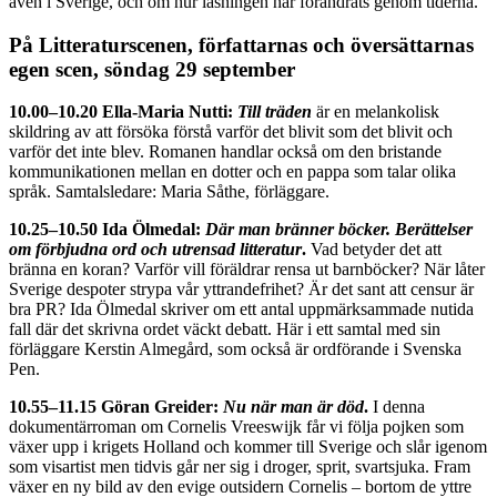
även i Sverige, och om hur läsningen har förändrats genom tiderna.
På Litteraturscenen, författarnas och översättarnas
egen scen, söndag 29 september
10.00–10.20 Ella-Maria Nutti:
Till träden
är en melankolisk
skildring av att försöka förstå varför det blivit som det blivit och
varför det inte blev. Romanen handlar också om den bristande
kommunikationen mellan en dotter och en pappa som talar olika
språk. Samtalsledare: Maria Såthe, förläggare.
10.25–10.50 Ida Ölmedal:
Där man bränner böcker. Berättelser
om förbjudna ord och utrensad litteratur
.
Vad betyder det att
bränna en koran? Varför vill föräldrar rensa ut barnböcker? När låter
Sverige despoter strypa vår yttrandefrihet? Är det sant att censur är
bra PR? Ida Ölmedal skriver om ett antal uppmärksammade nutida
fall där det skrivna ordet väckt debatt. Här i ett samtal med sin
förläggare Kerstin Almegård, som också är ordförande i Svenska
Pen.
10.55–11.15 Göran Greider:
Nu när man är död
.
I denna
dokumentärroman om Cornelis Vreeswijk får vi följa pojken som
växer upp i krigets Holland och kommer till Sverige och slår igenom
som visartist men tidvis går ner sig i droger, sprit, svartsjuka. Fram
växer en ny bild av den evige outsidern Cornelis – bortom de yttre