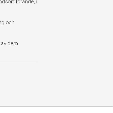
ndsordförande, i
ing och
a av dem