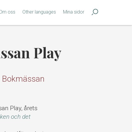
Om oss
Other languages
Mina sidor
ssan Play
på Bokmässan
an Play, årets
eken och det