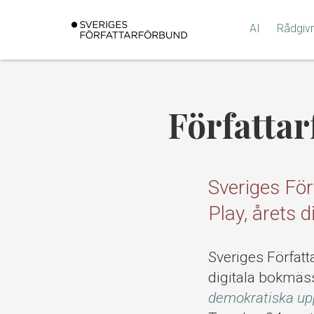
Gå
till
AI
Rådgiv
innehållet
Författa
Sveriges Fö
Play, årets 
Sveriges Förfat
digitala bokmäs
demokratiska up