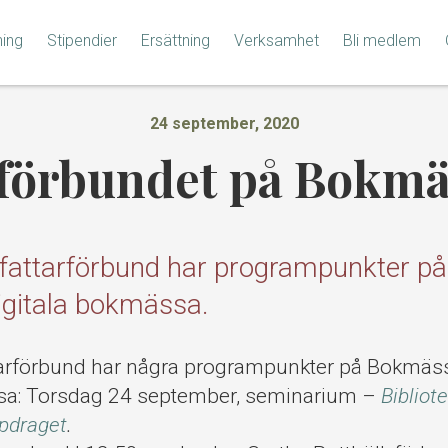
ning
Stipendier
Ersättning
Verksamhet
Bli medlem
24 september, 2020
rförbundet på Bokmä
rfattarförbund har programpunkter 
digitala bokmässa.
tarförbund har några programpunkter på Bokmäss
sa: Torsdag 24 september, seminarium –
Bibliot
pdraget
.