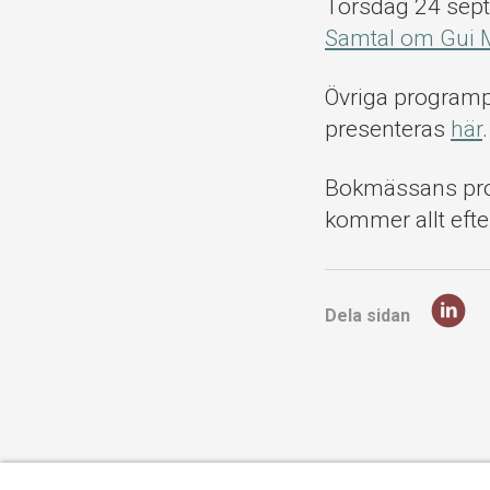
Torsdag 24 sept
Samtal om Gui 
Övriga programp
presenteras
här
.
Bokmässans prog
kommer allt eft
Dela sidan