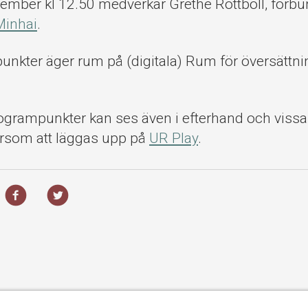
ember kl 12.50 medverkar Grethe Rottböll, förbu
Minhai
.
unkter äger rum på (digitala) Rum för översättn
rampunkter kan ses även i efterhand och viss
ersom att läggas upp på
UR Play
.