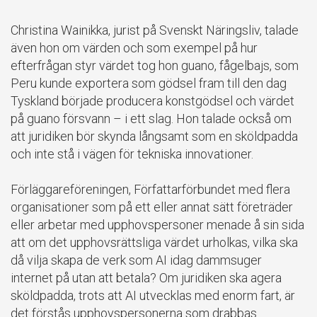
Christina Wainikka, jurist på Svenskt Näringsliv, talade
även hon om värden och som exempel på hur
efterfrågan styr värdet tog hon guano, fågelbajs, som
Peru kunde exportera som gödsel fram till den dag
Tyskland började producera konstgödsel och värdet
på guano försvann – i ett slag. Hon talade också om
att juridiken bör skynda långsamt som en sköldpadda
och inte stå i vägen för tekniska innovationer.
Förläggareföreningen, Författarförbundet med flera
organisationer som på ett eller annat sätt företräder
eller arbetar med upphovspersoner menade å sin sida
att om det upphovsrättsliga värdet urholkas, vilka ska
då vilja skapa de verk som AI idag dammsuger
internet på utan att betala? Om juridiken ska agera
sköldpadda, trots att AI utvecklas med enorm fart, är
det förstås upphovspersonerna som drabbas.