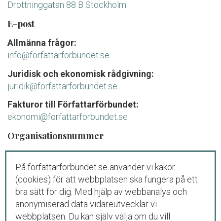
Drottninggatan 88 B Stockholm
E-post
Allmänna frågor:
info@forfattarforbundet.se
Juridisk och ekonomisk rådgivning:
juridik@forfattarforbundet.se
Fakturor till Författarförbundet:
ekonomi@forfattarforbundet.se
Organisationsnummer
802004-7687
På forfattarforbundet.se använder vi kakor
Telefon
(cookies) för att webbplatsen ska fungera på ett
Växeln:
08-545 132 00
bra sätt för dig. Med hjälp av webbanalys och
Tisdag-fredag: 09.00-11.00
anonymiserad data vidareutvecklar vi
webbplatsen. Du kan själv välja om du vill