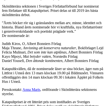
Skönlitterära sektionen i Sveriges Författarförbund har nominerat
fem författare till Katapultpriset. Priset delas ut till 2019 års bästa
skönlitterära debut.
”Årets böcker rör sig i gränslanden mellan arv, minne, identitet och
historia. Bland årets nominerade hör vi kraftfulla, nya författarröster
i genreöverskridande och poetiskt präglade verk.”
De nominerade är:
Judith Kiros,
O
, Albert Bonniers Förlag
Maja Thrane,
Anvisning att konservera naturalier
, Bokförlaget Lejd
Felicia Mulinari,
Det som inte kan utplånas
, Albert Bonniers Förlag
Kayo Mpoyi,
Mai betyder vatten
, Norstedts Förlag
Daniel Yousefi,
Den åttonde kontinenten
, Albert Bonniers Förlag
Katapultkvällen, då de nominerade läser ur sina böcker, äger rum på
Littfest i Umeå den 13 mars klockan 19.00 på Bildmuséet. Vinnaren
offentliggörs den 14 mars klockan 09.30 i lokalen Äpplet på Folkets
Hus i Umeå.
Presskontakt:
Anna Maris
, ordförande i Skönlitterära sektionens
styrelse.
Katapultpriset är ett litterärt pris som instiftades av Sveriges