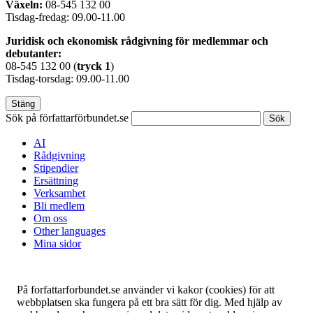
Växeln:
08-545 132 00
Tisdag-fredag: 09.00-11.00
Juridisk och ekonomisk rådgivning för medlemmar och
debutanter:
08-545 132 00 (
tryck
1
)
Tisdag-torsdag: 09.00-11.00
Stäng
Sök på författarförbundet.se
Sök
AI
Rådgivning
Stipendier
Ersättning
Verksamhet
Bli medlem
Om oss
Other languages
Mina sidor
På forfattarforbundet.se använder vi kakor (cookies) för att
webbplatsen ska fungera på ett bra sätt för dig. Med hjälp av