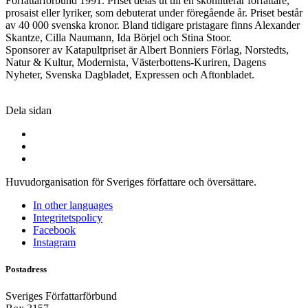
Författarförbund 1991. Priset delas ut till en skönlitterär författare,
prosaist eller lyriker, som debuterat under föregående år. Priset består
av 40 000 svenska kronor. Bland tidigare pristagare finns Alexander
Skantze, Cilla Naumann, Ida Börjel och Stina Stoor.
Sponsorer av Katapultpriset är Albert Bonniers Förlag, Norstedts,
Natur & Kultur, Modernista, Västerbottens-Kuriren, Dagens
Nyheter, Svenska Dagbladet, Expressen och Aftonbladet.
Dela sidan
Huvudorganisation för Sveriges författare och översättare.
In other languages
Integritetspolicy
Facebook
Instagram
Postadress
Sveriges Författarförbund