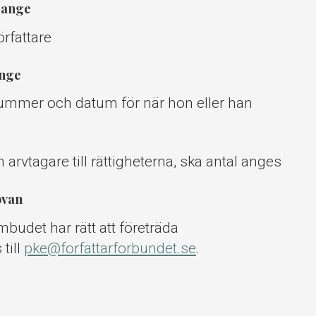
 ange
örfattare
ange
nummer och datum för när hon eller han
n arvtagare till rättigheterna, ska antal anges
ovan
mbudet har rätt att företräda
till
pke@forfattarforbundet.se
.