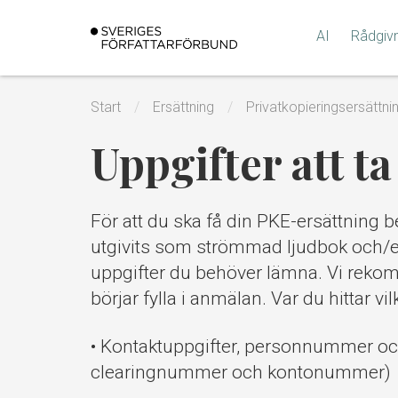
Gå
till
AI
Rådgiv
innehållet
Start
Ersättning
Privatkopieringsersättni
Uppgifter att t
För att du ska få din PKE-ersättning
utgivits som strömmad ljudbok och/elle
uppgifter du behöver lämna. Vi reko
börjar fylla i anmälan. Var du hittar v
• Kontaktuppgifter, personnummer och
clearingnummer och kontonummer)