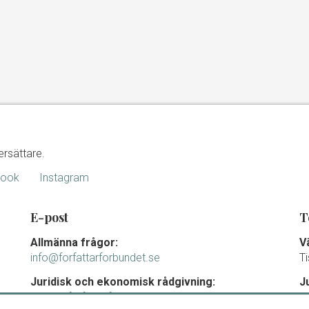
ersättare.
book
Instagram
E-post
T
Allmänna frågor:
V
info@forfattarforbundet.se
T
Juridisk och ekonomisk rådgivning:
J
juridik@forfattarforbundet.se
m