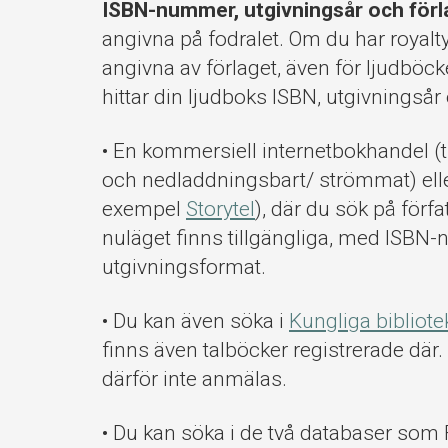
ISBN-nummer, utgivningsår och förl
angivna på fodralet. Om du har royalt
angivna av förlaget, även för ljudbö
hittar din ljudboks ISBN, utgivningsår 
• En kommersiell internetbokhandel (
och nedladdningsbart/ strömmat) eller
exempel
Storytel
), där du sök på förf
nuläget finns tillgängliga, med ISBN-
utgivningsformat.
• Du kan även söka i
Kungliga bibliote
finns även talböcker registrerade där
därför inte anmälas.
• Du kan söka i de två databaser som 