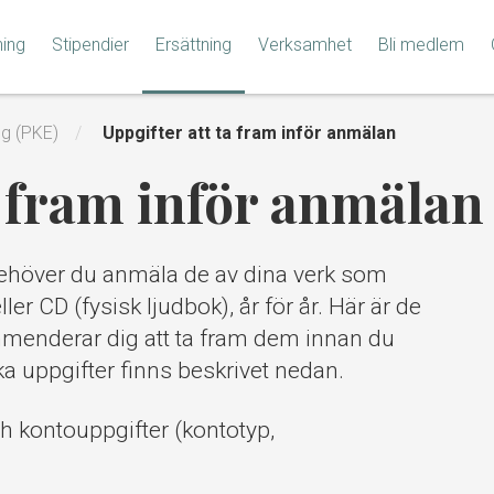
ning
Stipendier
Ersättning
Verksamhet
Bli medlem
ng (PKE)
Uppgifter att ta fram inför anmälan
a fram inför anmälan
 behöver du anmäla de av dina verk som
r CD (fysisk ljudbok), år för år. Här är de
mmenderar dig att ta fram dem innan du
ilka uppgifter finns beskrivet nedan.
 kontouppgifter (kontotyp,