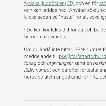
fysiska ljudböcker (CD)
och en för
st
och kan laddas ned. Använd sökfunkti
klicka sedan på ”nästa” för att söka 
• Du kan kontakta ditt förlag och be 
berörda utgivningar.
Om du ändå inte hittar ISBN-numret för
meddelande till
pke@forfattarforbund
förlag
och
utgivningsår
samt en
beskri
ISBN-numret
och därefter fortsätta a
huruvida titeln är godkänd för PKE oc