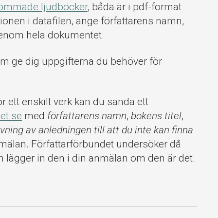
römmade ljudböcker
, båda är i pdf-format
onen i datafilen, ange författarens namn,
igenom hela dokumentet.
dem ge dig uppgifterna du behöver för
 ett enskilt verk kan du sända ett
et.se
med
författarens namn
,
bokens titel
,
vning av anledningen till att du inte kan finna
nmälan. Författarförbundet undersöker då
h lägger in den i din anmälan om den är det.