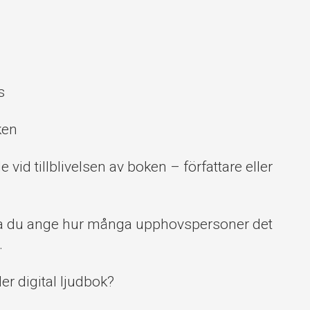
s
ken
 vid tillblivelsen av boken – författare eller
 ska du ange hur många upphovspersoner det
.
er digital ljudbok?