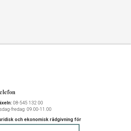
elefon
äxeln:
08-545 132 00
isdag-fredag: 09.00-11.00
uridisk och ekonomisk rådgivning för
edlemmar och debutanter: