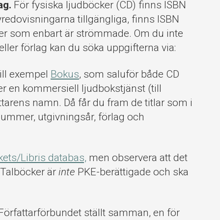
ag.
För fysiska ljudböcker (CD) finns ISBN
yredovisningarna tillgängliga, finns ISBN
cker som enbart är strömmade. Om du inte
eller förlag kan du söka uppgifterna via:
till exempel
Bokus
, som saluför både CD
 en kommersiell ljudbokstjänst (till
attarens namn. Då får du fram de titlar som i
nummer, utgivningsår, förlag och
kets/Libris databas,
men observera att det
. Talböcker är
inte
PKE-berättigade och ska
Författarförbundet ställt samman, en för