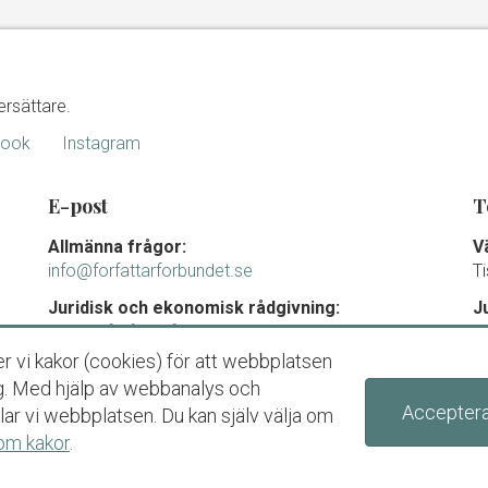
ersättare.
book
Instagram
E-post
T
Allmänna frågor:
V
info@forfattarforbundet.se
T
Juridisk och ekonomisk rådgivning:
J
juridik@forfattarforbundet.se
m
0
r vi kakor (cookies) för att webbplatsen
Fakturor till Författarförbundet:
T
dig. Med hjälp av webbanalys och
ekonomi@forfattarforbundet.se
Acceptera
ar vi webbplatsen. Du kan själv välja om
Organisationsnummer
om kakor
.
802004-7687