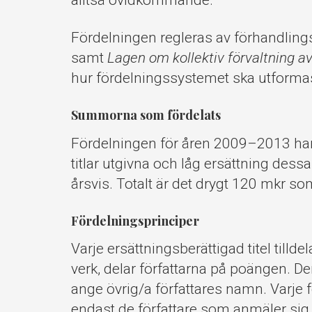
alltså ovidkommande.
Fördelningen regleras av förhandli
samt
Lagen om kollektiv förvaltning a
hur fördelningssystemet ska utforma
Summorna som fördelats
Fördelningen för åren 2009–2013 har 
titlar utgivna och låg ersättning dessa 
årsvis. Totalt är det drygt 120 mkr so
Fördelningsprinciper
Varje ersättningsberättigad titel tilldel
verk, delar författarna på poängen. 
ange övrig/a författares namn. Varje 
endast de författare som anmäler sig