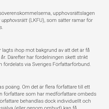
ngsöverenskommelserna, upphovsrättslagen
v upphovsrätt
(LKFU), som sätter ramar för
s.
lagts ihop mot bakgrund av att det är få
år. Därefter har fördelningen skett strikt
m fördelats via Sveriges Författarförbund.
as poäng. Om det är flera författare till ett
Den författare som har medförfattare ombeds
författare behandlas dock individuellt och
 själva (eller genom ombud) kan få