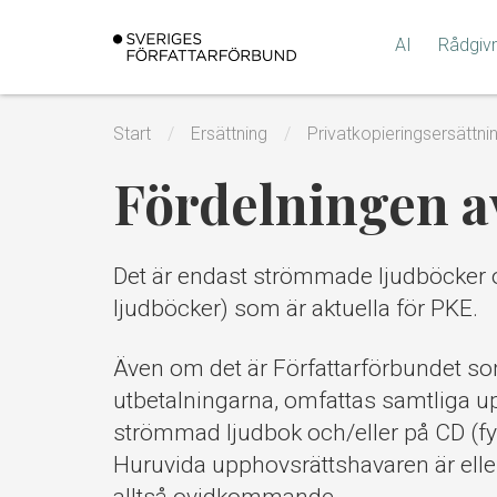
Gå
till
AI
Rådgiv
innehållet
Start
Ersättning
Privatkopieringsersättni
Fördelningen 
Det är endast strömmade ljudböcker o
ljudböcker) som är aktuella för PKE.
Även om det är Författarförbundet so
utbetalningarna, omfattas samtliga u
strömmad ljudbok och/eller på CD (f
Huruvida upphovsrättshavaren är eller