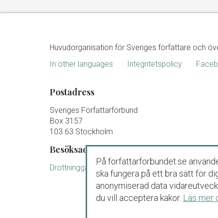
Huvudorganisation för Sveriges författare och öv
In other languages
Integritetspolicy
Face
Postadress
Sveriges Författarförbund
Box 3157
103 63 Stockholm
Besöksadress
På forfattarforbundet.se använde
Drottninggatan 88 B Stockholm
ska fungera på ett bra sätt för 
anonymiserad data vidareutveckl
du vill acceptera kakor.
Läs mer 