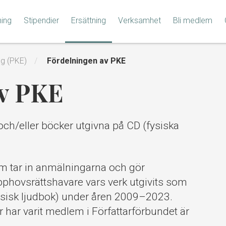
ning
Stipendier
Ersättning
Verksamhet
Bli medlem
ng (PKE)
Fördelningen av PKE
av PKE
ch/eller böcker utgivna på CD (fysiska
m tar in anmälningarna och gör
pphovsrättshavare vars verk utgivits som
ysisk ljudbok) under åren 2009–2023.
 har varit medlem i Författarförbundet är