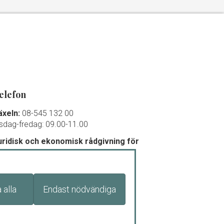
elefon
äxeln:
08-545 132 00
isdag-fredag: 09.00-11.00
uridisk och ekonomisk rådgivning för
edlemmar och debutanter:
8-545 132 00 (
tryck
1
)
isdag-torsdag: 09.00-11.00
 alla
Endast nödvändiga