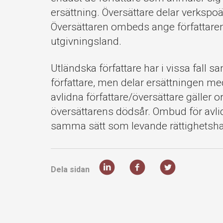
ersättning. Översättare delar verkspoä
Översättaren ombeds ange författar
utgivningsland.
Utländska författare har i vissa fall 
författare, men delar ersättningen med
avlidna författare/översättare gäller or
översättarens dödsår. Ombud för avlid
samma sätt som levande rättighetsha
Dela sidan