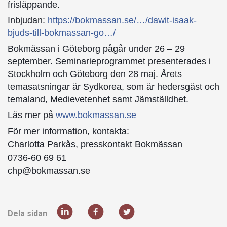
frisläppande.
Inbjudan:
https://bokmassan.se/…/dawit-isaak-
bjuds-till-bokmassan-go…/
Bokmässan i Göteborg pågår under 26 – 29
september. Seminarieprogrammet presenterades i
Stockholm och Göteborg den 28 maj. Årets
temasatsningar är Sydkorea, som är hedersgäst och
temaland, Medievetenhet samt Jämställdhet.
Läs mer på
www.bokmassan.se
För mer information, kontakta:
Charlotta Parkås, presskontakt Bokmässan
0736-60 69 61
chp@bokmassan.se
Dela sidan