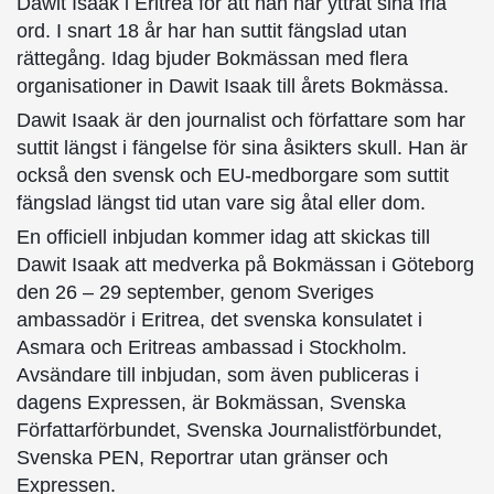
Dawit Isaak i Eritrea för att han har yttrat sina fria
ord. I snart 18 år har han suttit fängslad utan
rättegång. Idag bjuder Bokmässan med flera
organisationer in Dawit Isaak till årets Bokmässa.
Dawit Isaak är den journalist och författare som har
suttit längst i fängelse för sina åsikters skull. Han är
också den svensk och EU-medborgare som suttit
fängslad längst tid utan vare sig åtal eller dom.
En officiell inbjudan kommer idag att skickas till
Dawit Isaak att medverka på Bokmässan i Göteborg
den 26 – 29 september, genom Sveriges
ambassadör i Eritrea, det svenska konsulatet i
Asmara och Eritreas ambassad i Stockholm.
Avsändare till inbjudan, som även publiceras i
dagens Expressen, är Bokmässan, Svenska
Författarförbundet, Svenska Journalistförbundet,
Svenska PEN, Reportrar utan gränser och
Expressen.