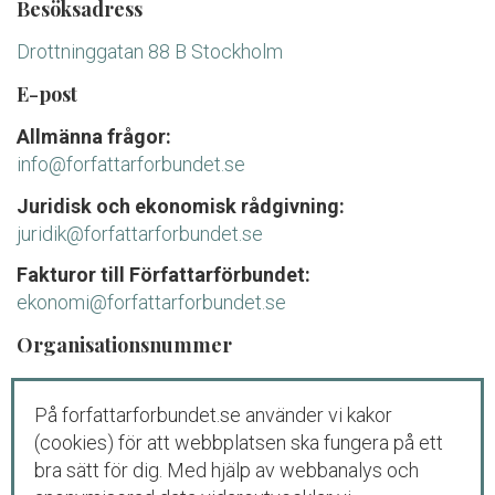
Besöksadress
Drottninggatan 88 B Stockholm
E-post
Allmänna frågor:
info@forfattarforbundet.se
Juridisk och ekonomisk rådgivning:
juridik@forfattarforbundet.se
Fakturor till Författarförbundet:
ekonomi@forfattarforbundet.se
Organisationsnummer
802004-7687
På forfattarforbundet.se använder vi kakor
Telefon
(cookies) för att webbplatsen ska fungera på ett
Växeln:
08-545 132 00
bra sätt för dig. Med hjälp av webbanalys och