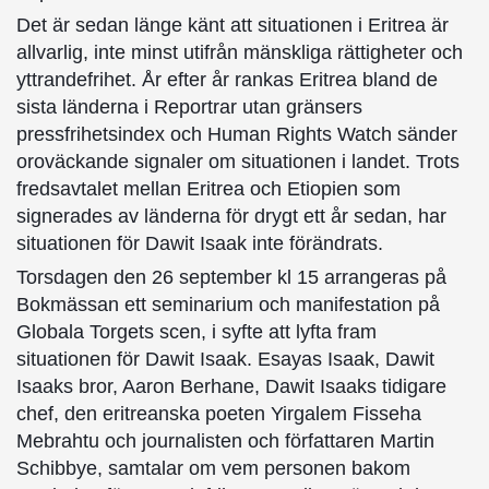
Det är sedan länge känt att situationen i Eritrea är
allvarlig, inte minst utifrån mänskliga rättigheter och
yttrandefrihet. År efter år rankas Eritrea bland de
sista länderna i Reportrar utan gränsers
pressfrihetsindex och Human Rights Watch sänder
oroväckande signaler om situationen i landet. Trots
fredsavtalet mellan Eritrea och Etiopien som
signerades av länderna för drygt ett år sedan, har
situationen för Dawit Isaak inte förändrats.
Torsdagen den 26 september kl 15 arrangeras på
Bokmässan ett seminarium och manifestation på
Globala Torgets scen, i syfte att lyfta fram
situationen för Dawit Isaak. Esayas Isaak, Dawit
Isaaks bror, Aaron Berhane, Dawit Isaaks tidigare
chef, den eritreanska poeten Yirgalem Fisseha
Mebrahtu och journalisten och författaren Martin
Schibbye, samtalar om vem personen bakom