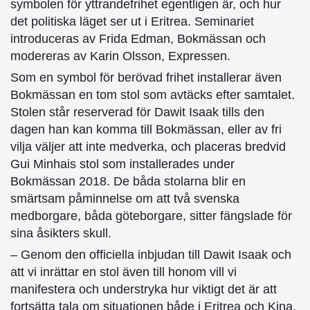
symbolen för yttrandefrihet egentligen är, och hur
det politiska läget ser ut i Eritrea. Seminariet
introduceras av Frida Edman, Bokmässan och
modereras av Karin Olsson, Expressen.
Som en symbol för berövad frihet installerar även
Bokmässan en tom stol som avtäcks efter samtalet.
Stolen står reserverad för Dawit Isaak tills den
dagen han kan komma till Bokmässan, eller av fri
vilja väljer att inte medverka, och placeras bredvid
Gui Minhais stol som installerades under
Bokmässan 2018. De båda stolarna blir en
smärtsam påminnelse om att två svenska
medborgare, båda göteborgare, sitter fängslade för
sina åsikters skull.
– Genom den officiella inbjudan till Dawit Isaak och
att vi inrättar en stol även till honom vill vi
manifestera och understryka hur viktigt det är att
fortsätta tala om situationen både i Eritrea och Kina.