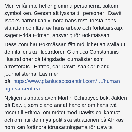
Men vi får inte heller glömma personerna bakom
symboliken. Genom att lyssna till personer i Dawit
Isaaks närhet kan vi höra hans röst, förstå hans
situation och lära av hans arbete och författarskap,
säger Frida Edman, ansvarig för Bokmässan.
Dessutom har Bokmässan fått möjlighet att ställa ut
den italienska illustratören Gianluca Constantinis
illustrationer på fängslade journalister som
arresterats i Eritrea, där Dawit Isaak är bland
journalisterna. Läs mer
på:
https://www.gianlucacostantini.com/…/human-
rights-in-eritrea
Nyligen släpptes även Martin Schibbyes bok, Jakten
på Dawit, som bland annat handlar om hans två
resor till Eritrea, om mötet med Dawits cellkamrat
och om hur den nya politiska situationen på Afrikas
horn kan förändra förutsättningarna för Dawits