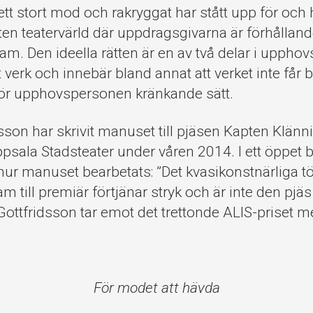
ett stort mod och rakryggat har stått upp för och 
 liten teatervärld där uppdragsgivarna är förhållan
m. Den ideella rätten är en av två delar i upph
tt verk och innebär bland annat att verket inte får 
 för upphovspersonen kränkande sätt.
dsson har skrivit manuset till pjäsen Kapten Klän
sala Stadsteater under våren 2014. I ett öppet b
 hur manuset bearbetats: ”Det kvasikonstnärliga 
am till premiär förtjänar stryk och är inte den pjä
na Gottfridsson tar emot det trettonde ALIS-priset 
För modet att hävda