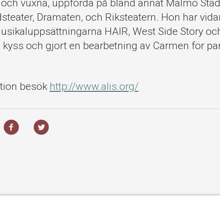
och vuxna, uppförda på bland annat Malmö Stads
steater, Dramaten, och Riksteatern. Hon har vida
usikaluppsättningarna HAIR, West Side Story oc
kyss och gjort en bearbetning av Carmen för par
ation besök
http://www.alis.org/