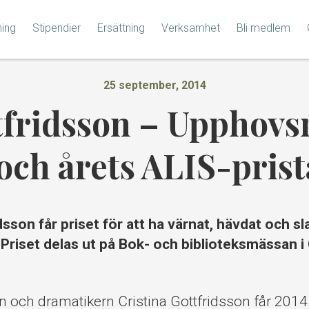
ning
Stipendier
Ersättning
Verksamhet
Bli medlem
25 september, 2014
tfridsson – Upphovsr
och årets ALIS-pris
dsson får priset för att ha värnat, hävdat och sl
Priset delas ut på Bok- och biblioteksmässan 
 och dramatikern Cristina Gottfridsson får 2014 