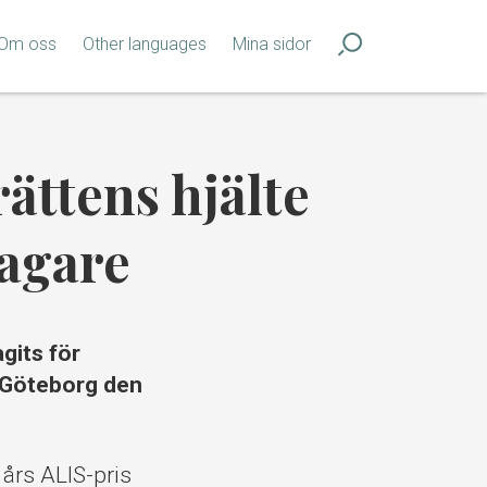
Om oss
Other languages
Mina sidor
ättens hjälte
tagare
agits för
i Göteborg den
års ALIS-pris