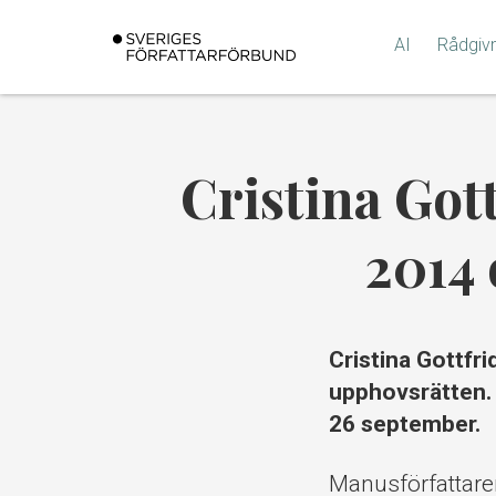
Gå
till
AI
Rådgiv
innehållet
Cristina Got
2014 
Cristina Gottfri
upphovsrätten. 
26 september.
Manusförfattaren