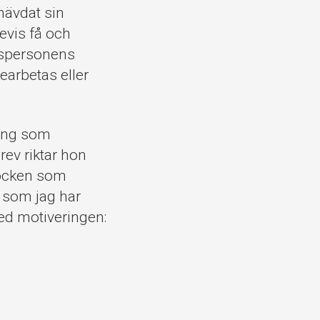
hävdat sin
devis få och
ovspersonens
bearbetas eller
ning som
rev riktar hon
töcken som
s som jag har
med motiveringen: