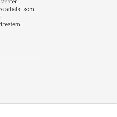
teater,
re arbetat som
h
kteatern i