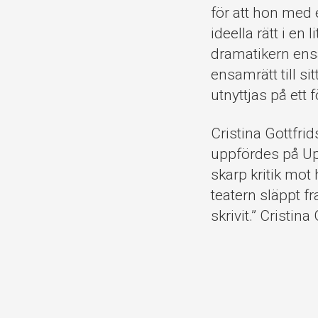
för att hon med 
ideella rätt i en
dramatikern ensa
ensamrätt till si
utnyttjas på ett
Cristina Gottfri
uppfördes på Upp
skarp kritik mot
teatern släppt fr
skrivit.” Cristi